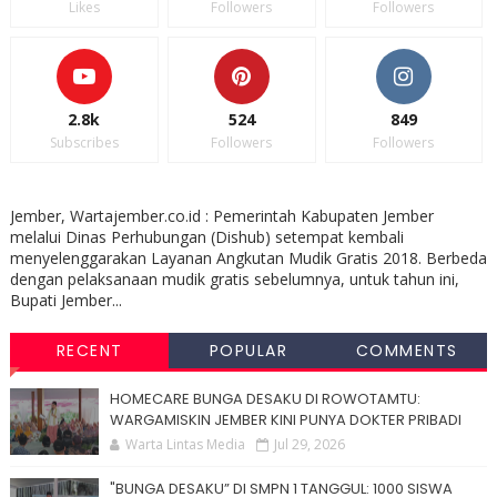
Likes
Followers
Followers
2.8k
524
849
Subscribes
Followers
Followers
Jember, Wartajember.co.id : Pemerintah Kabupaten Jember
melalui Dinas Perhubungan (Dishub) setempat kembali
menyelenggarakan Layanan Angkutan Mudik Gratis 2018. Berbeda
dengan pelaksanaan mudik gratis sebelumnya, untuk tahun ini,
Bupati Jember...
RECENT
POPULAR
COMMENTS
HOMECARE BUNGA DESAKU DI ROWOTAMTU:
WARGAMISKIN JEMBER KINI PUNYA DOKTER PRIBADI
Warta Lintas Media
Jul 29, 2026
"BUNGA DESAKU” DI SMPN 1 TANGGUL: 1000 SISWA