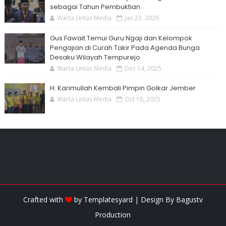
sebagai Tahun Pembuktian
Warta Lintas Media
Jan 23, 2026
Gus Fawait Temui Guru Ngaji dan Kelompok
Pengajian di Curah Takir Pada Agenda Bunga
Desaku Wilayah Tempurejo
Warta Lintas Media
Dec 14, 2025
H. Karimullah Kembali Pimpin Golkar Jember
Warta Lintas Media
Oct 18, 2025
Crafted with
by
Templatesyard
| Design By
Bagustv
Production