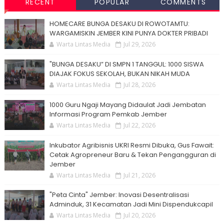
RECENT
POPULAR
COMMENTS
HOMECARE BUNGA DESAKU DI ROWOTAMTU:
WARGAMISKIN JEMBER KINI PUNYA DOKTER PRIBADI
Warta Lintas Media
Jul 29, 2026
"BUNGA DESAKU” DI SMPN 1 TANGGUL: 1000 SISWA
DIAJAK FOKUS SEKOLAH, BUKAN NIKAH MUDA
Warta Lintas Media
Jul 28, 2026
1000 Guru Ngaji Mayang Didaulat Jadi Jembatan
Informasi Program Pemkab Jember
Warta Lintas Media
Jul 22, 2026
Inkubator Agribisnis UKRI Resmi Dibuka, Gus Fawait:
Cetak Agropreneur Baru & Tekan Pengangguran di
Jember
Warta Lintas Media
Jul 21, 2026
"Peta Cinta" Jember: Inovasi Desentralisasi
Adminduk, 31 Kecamatan Jadi Mini Dispendukcapil
Warta Lintas Media
Jul 20, 2026