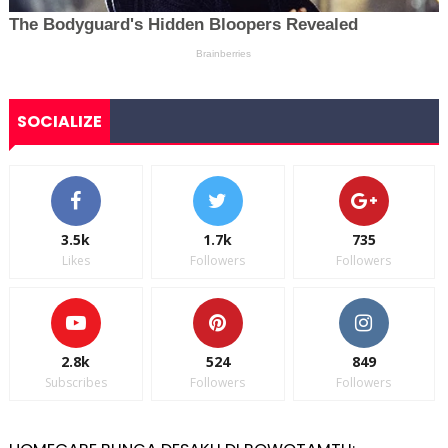
SOCIALIZE
3.5k
1.7k
735
Likes
Followers
Followers
2.8k
524
849
Subscribes
Followers
Followers