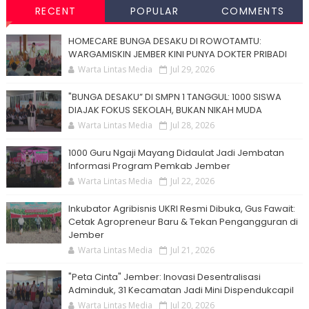
RECENT
POPULAR
COMMENTS
HOMECARE BUNGA DESAKU DI ROWOTAMTU:
WARGAMISKIN JEMBER KINI PUNYA DOKTER PRIBADI
Warta Lintas Media
Jul 29, 2026
"BUNGA DESAKU” DI SMPN 1 TANGGUL: 1000 SISWA
DIAJAK FOKUS SEKOLAH, BUKAN NIKAH MUDA
Warta Lintas Media
Jul 28, 2026
1000 Guru Ngaji Mayang Didaulat Jadi Jembatan
Informasi Program Pemkab Jember
Warta Lintas Media
Jul 22, 2026
Inkubator Agribisnis UKRI Resmi Dibuka, Gus Fawait:
Cetak Agropreneur Baru & Tekan Pengangguran di
Jember
Warta Lintas Media
Jul 21, 2026
"Peta Cinta" Jember: Inovasi Desentralisasi
Adminduk, 31 Kecamatan Jadi Mini Dispendukcapil
Warta Lintas Media
Jul 20, 2026