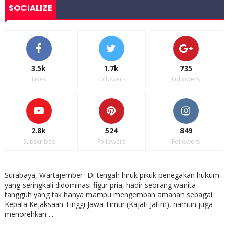
SOCIALIZE
3.5k
1.7k
735
Likes
Followers
Followers
2.8k
524
849
Subscribes
Followers
Followers
Surabaya, Wartajember- Di tengah hiruk pikuk penegakan hukum
yang seringkali didominasi figur pria, hadir seorang wanita
tangguh yang tak hanya mampu mengemban amanah sebagai
Kepala Kejaksaan Tinggi Jawa Timur (Kajati Jatim), namun juga
menorehkan ...