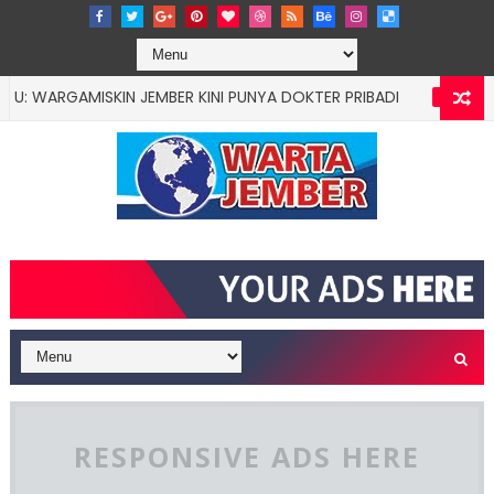
AMISKIN JEMBER KINI PUNYA DOKTER PRIBADI
"B
EDUCATION
RESPONSIVE ADS HERE