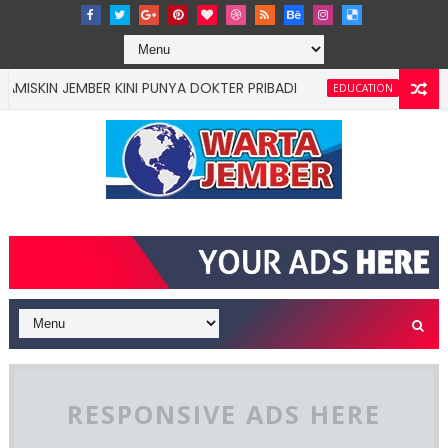
 JEMBER KINI PUNYA DOKTER PRIBADI
"BUNGA DES
EDUCATION
RESPONSIVE ADS HERE