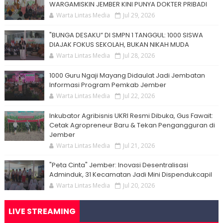
WARGAMISKIN JEMBER KINI PUNYA DOKTER PRIBADI
Warta Lintas Media
Jul 29, 2026
"BUNGA DESAKU” DI SMPN 1 TANGGUL: 1000 SISWA
DIAJAK FOKUS SEKOLAH, BUKAN NIKAH MUDA
Warta Lintas Media
Jul 28, 2026
1000 Guru Ngaji Mayang Didaulat Jadi Jembatan
Informasi Program Pemkab Jember
Warta Lintas Media
Jul 22, 2026
Inkubator Agribisnis UKRI Resmi Dibuka, Gus Fawait:
Cetak Agropreneur Baru & Tekan Pengangguran di
Jember
Warta Lintas Media
Jul 21, 2026
"Peta Cinta" Jember: Inovasi Desentralisasi
Adminduk, 31 Kecamatan Jadi Mini Dispendukcapil
Warta Lintas Media
Jul 20, 2026
LIVE STREAMING