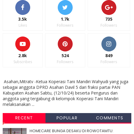
3.5k
1.7k
735
Likes
Followers
Followers
2.8k
524
849
Subscribes
Followers
Followers
Asahan,Mitratv -Ketua Koperasi Tani Mandiri Wahyudi yang juga
sebagai anggota DPRD Asahan Davil 5 dari fraksi partai PAN
Kabupaten Asahan Sabtu, (12/10/24) beserta Pengurus dan
anggota yang tergabung di kelompok Koperasi Tani Mandiri
melaksanakan ...
RECENT
POPULAR
COMMENTS
HOMECARE BUNGA DESAKU DI ROWOTAMTU: