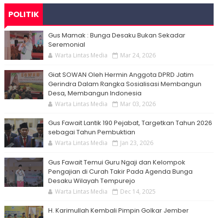
POLITIK
Gus Mamak : Bunga Desaku Bukan Sekadar
Seremonial
Warta Lintas Media
Mar 24, 2026
Giat SOWAN Oleh Hermin Anggota DPRD Jatim
Gerindra Dalam Rangka Sosialisasi Membangun
Desa, Membangun Indonesia
Warta Lintas Media
Mar 03, 2026
Gus Fawait Lantik 190 Pejabat, Targetkan Tahun 2026
sebagai Tahun Pembuktian
Warta Lintas Media
Jan 23, 2026
Gus Fawait Temui Guru Ngaji dan Kelompok
Pengajian di Curah Takir Pada Agenda Bunga
Desaku Wilayah Tempurejo
Warta Lintas Media
Dec 14, 2025
H. Karimullah Kembali Pimpin Golkar Jember