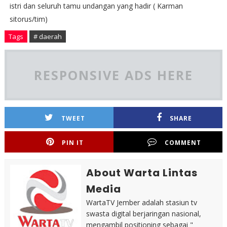
istri dan seluruh tamu undangan yang hadir ( Karman
sitorus/tim)
Tags
# daerah
RESPONSIVE ADS HERE
TWEET
SHARE
PIN IT
COMMENT
About Warta Lintas
Media
WartaTV Jember adalah stasiun tv
swasta digital berjaringan nasional,
mengambil positioning sebagai "