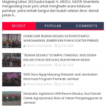
Magelang tahun 2024 putra bapak H, ABDUL KADIR Sinambela
mengundang insan pers untuk menghadiri acara kelulusan
putranya putra terbaik bangsa dari kualuh selatan desa' damuli
pekan k...
RECENT
POPULAR
COMMENTS
HOMECARE BUNGA DESAKU DI ROWOTAMTU:
WARGAMISKIN JEMBER KINI PUNYA DOKTER PRIBADI
Warta Lintas Media
Jul 29, 2026
"BUNGA DESAKU” DI SMPN 1 TANGGUL: 1000 SISWA
DIAJAK FOKUS SEKOLAH, BUKAN NIKAH MUDA
Warta Lintas Media
Jul 28, 2026
1000 Guru Ngaji Mayang Didaulat Jadi Jembatan
Informasi Program Pemkab Jember
Warta Lintas Media
Jul 22, 2026
Inkubator Agribisnis UKRI Resmi Dibuka, Gus Fawait:
Cetak Agropreneur Baru & Tekan Pengangguran di
Jember