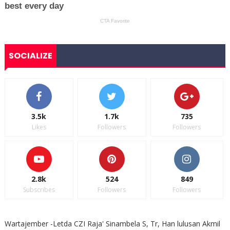
SOCIALIZE
3.5k
1.7k
735
Likes
Followers
Followers
2.8k
524
849
Subscribes
Followers
Followers
Wartajember -Letda CZI Raja' Sinambela S, Tr, Han lulusan Akmil