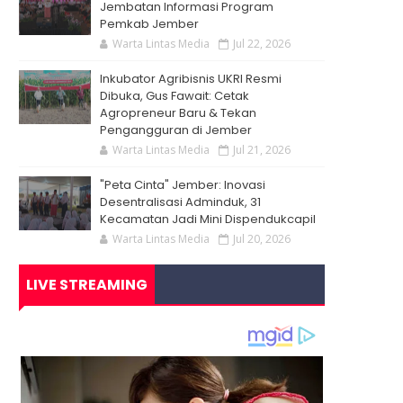
Jembatan Informasi Program
Pemkab Jember
Warta Lintas Media
Jul 22, 2026
Inkubator Agribisnis UKRI Resmi
Dibuka, Gus Fawait: Cetak
Agropreneur Baru & Tekan
Pengangguran di Jember
Warta Lintas Media
Jul 21, 2026
"Peta Cinta" Jember: Inovasi
Desentralisasi Adminduk, 31
Kecamatan Jadi Mini Dispendukcapil
Warta Lintas Media
Jul 20, 2026
LIVE STREAMING