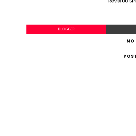
Revisi UU S
BLOGGER
NO
POS