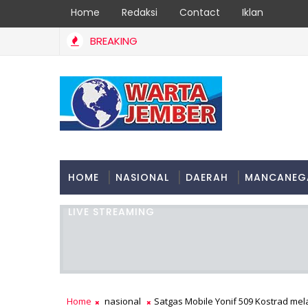
Home
Redaksi
Contact
Iklan
BREAKING
HOME
NASIONAL
DAERAH
MANCANEG
LIVE STREAMING
Home
nasional
Satgas Mobile Yonif 509 Kostrad m