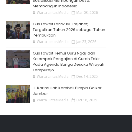
Sosialisasi Membangun Desa,
Membangun Indonesia
Warta Lintas Media
Mar 03, 2026
Gus Fawait Lantik 190 Pejabat,
Targetkan Tahun 2026 sebagai Tahun
Pembuktian
Warta Lintas Media
Jan 23, 2026
Gus Fawait Temui Guru Ngaji dan
Kelompok Pengajian di Curah Takir
Pada Agenda Bunga Desaku Wilayah
Tempurejo
Warta Lintas Media
Dec 14, 2025
H. Karimullah Kembali Pimpin Golkar
Jember
Warta Lintas Media
Oct 18, 2025