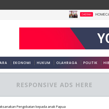
HOMECARE BUN
DAERAH
ARA
EKONOMI
HUKUM
OLAHRAGA
POLITIK
HI
RESPONSIVE ADS HERE
elaksanakan Pengobatan kepada anak Papua