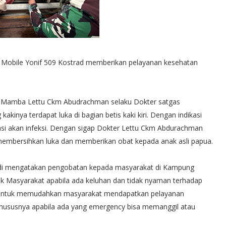
s Mobile Yonif 509 Kostrad memberikan pelayanan kesehatan
os Mamba Lettu Ckm Abudrachman selaku Dokter satgas
inya terdapat luka di bagian betis kaki kiri. Dengan indikasi
kasi akan infeksi. Dengan sigap Dokter Lettu Ckm Abdurachman
 membersihkan luka dan memberikan obat kepada anak asli papua.
adi mengatakan pengobatan kepada masyarakat di Kampung
uk Masyarakat apabila ada keluhan dan tidak nyaman terhadap
ta untuk memudahkan masyarakat mendapatkan pelayanan
susnya apabila ada yang emergency bisa memanggil atau