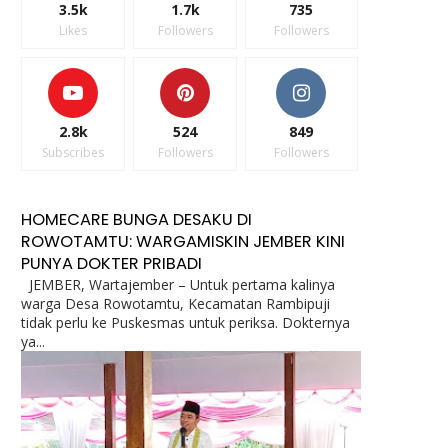
3.5k
1.7k
735
Likes
Followers
Followers
2.8k
524
849
Subscribes
Followers
Followers
HOMECARE BUNGA DESAKU DI
ROWOTAMTU: WARGAMISKIN JEMBER KINI
PUNYA DOKTER PRIBADI
JEMBER, Wartajember – Untuk pertama kalinya
warga Desa Rowotamtu, Kecamatan Rambipuji
tidak perlu ke Puskesmas untuk periksa. Dokternya
ya...