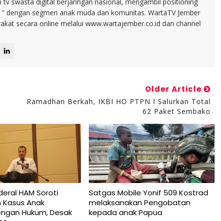
tv swasta digital berjaringan nasional, mengambil positioning
n " dengan segmen anak muda dan komunitas. WartaTV Jember
arakat secara online melalui www.wartajember.co.id dan channel
Older Article
Ramadhan Berkah, IKBI HO PTPN I Salurkan Total
62 Paket Sembako
deral HAM Soroti
Satgas Mobile Yonif 509 Kostrad
 Kasus Anak
melaksanakan Pengobatan
dengan Hukum, Desak
kepada anak Papua