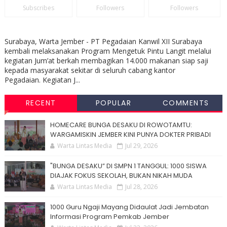
Subscribes
Followers
Followers
Surabaya, Warta Jember - PT Pegadaian Kanwil XII Surabaya
kembali melaksanakan Program Mengetuk Pintu Langit melalui
kegiatan Jum’at berkah membagikan 14.000 makanan siap saji
kepada masyarakat sekitar di seluruh cabang kantor
Pegadaian. Kegiatan J...
RECENT
POPULAR
COMMENTS
HOMECARE BUNGA DESAKU DI ROWOTAMTU:
WARGAMISKIN JEMBER KINI PUNYA DOKTER PRIBADI
Warta Lintas Media
Jul 29, 2026
"BUNGA DESAKU” DI SMPN 1 TANGGUL: 1000 SISWA
DIAJAK FOKUS SEKOLAH, BUKAN NIKAH MUDA
Warta Lintas Media
Jul 28, 2026
1000 Guru Ngaji Mayang Didaulat Jadi Jembatan
Informasi Program Pemkab Jember