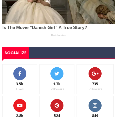
SOCIALIZE
3.5k
1.7k
735
Likes
Followers
Followers
2.8k
524
849