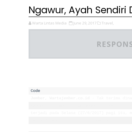
Ngawur, Ayah Sendiri 
Warta Lintas Media
June 29, 2017
Travel,
RESPONS
Jember, Wartajember.co.id
 - Tak terima dina
Kabupaten Jember, tega membacok ayah kandun
terjadi pada Selasa (27/6/2017) pagi itu, m
harus dirawat intensif di rumah sakit terde