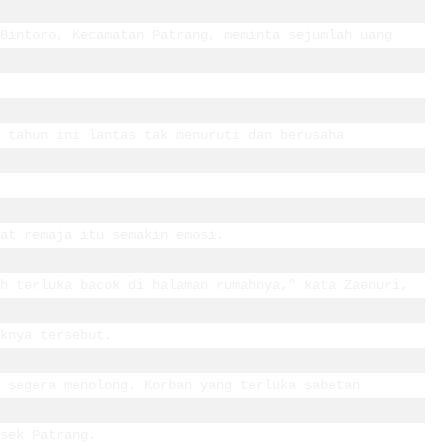
an ini bermula saat Ahmad Herik, warga Jalan 
Bintoro, Kecamatan Patrang, meminta sejumlah uang 
ahun tersebut meminta uang. Namun karena tak 
 tahun ini lantas tak menuruti dan berusaha 
am. 

rah. Apalagi ketika Ia mendengar perkataan bapaknya 
at remaja itu semakin emosi. 

h terluka bacok di halaman rumahnya,” kata Zaenuri, 
ke lokasi. Zaenuri tak mengetahui dari mana pelaku 
knya tersebut.

 segera menolong. Korban yang terluka sabetan 
ntuk mendapat perawatan medis, sementara tetangga 
sek Patrang.
