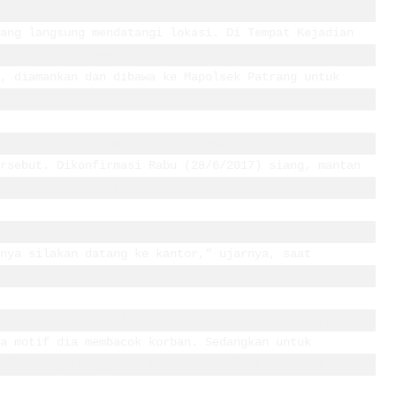
ang langsung mendatangi lokasi. Di Tempat Kejadian 
ng bukti dan meminta keterangan saksi mata yang 
, diamankan dan dibawa ke Mapolsek Patrang untuk 
 Mahrobi Hasan, membenarkan pembacokan yang 
rsebut. Dikonfirmasi Rabu (28/6/2017) siang, mantan 
aan wartawan tentang kejadian yang sempat 
nya silakan datang ke kantor,” ujarnya, saat 
asus tersebut. Polisi juga terus meminta keterangan 
a motif dia membacok korban. Sedangkan untuk 
elah mengurungnya di tahanan mapolsek setempat. ( 