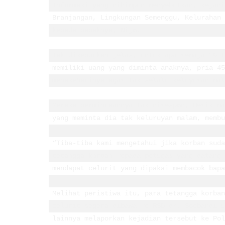
Informasi yang dihimpun menyebutkan, kejadi
Branjangan, Lingkungan Semenggu, Kelurahan 
kepada bapaknya, Nijo. 

Tak disebutkan jelas, untuk apa remaja 19 t
memiliki uang yang diminta anaknya, pria 45
menasehatinya agar tak selalu keluyuran mal
Merasa permintaannya tak direspon, Herik ma
yang meminta dia tak keluruyan malam, membu
“Tiba-tiba kami mengetahui jika korban suda
tetangga korban kepada petugas yang datang 
mendapat celurit yang dipakai membacok bapa
Melihat peristiwa itu, para tetangga korban
celurit segera dibawa ke RSD dr. Soebandi u
lainnya melaporkan kejadian tersebut ke Pol