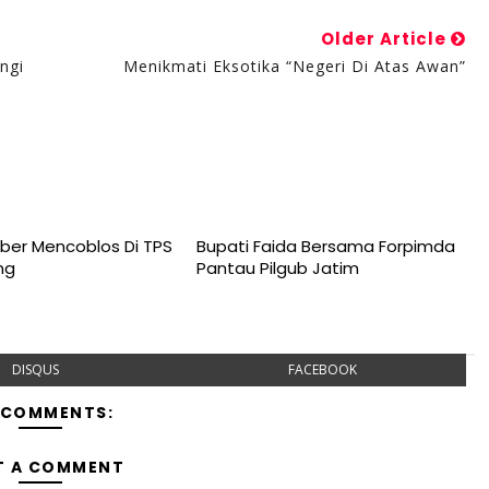
Older Article
ngi
Menikmati Eksotika “Negeri Di Atas Awan”
er Mencoblos Di TPS
Bupati Faida Bersama Forpimda
ng
Pantau Pilgub Jatim
DISQUS
FACEBOOK
 COMMENTS:
T A COMMENT