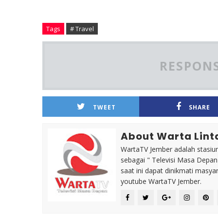
Tags
# Travel
RESPONS
TWEET
SHARE
About Warta Lint
WartaTV Jember adalah stasiun 
sebagai " Televisi Masa Depa
saat ini dapat dinikmati masy
youtube WartaTV Jember.