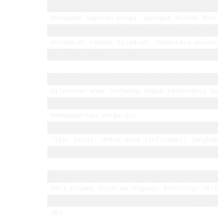
Mendapat laporan warga, petugas Polsek Patr
Perkara (TKP), polisi menyita sejumlah bara
berada di tempat kejadian. Sementara pelaku
menjalani proses hukum lebih lanjut.

Terkait peristiwa ini, Kapolsek Patrang AKP
dilakukan anak terhadap bapak kandungnya te
Kapolsek Puger itu menjawab singkat pertany
menggegarkan warga ini. 

“Iya, betul. Untuk data (informasi) lengkap
dihubungi lewat pesan whatsapp.

Hingga siang ini, petugas masih mendalami k
dari pelaku untuk melengkapi kronologi sert
menghindari pelaku melarikan diri, aparat t