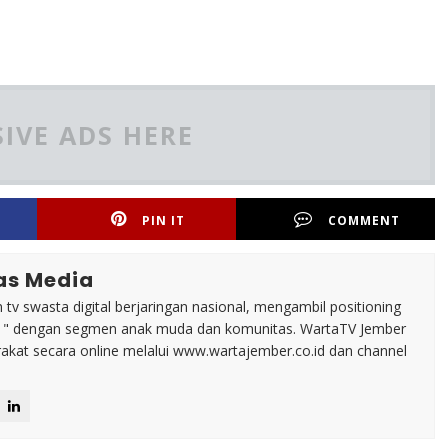
IVE ADS HERE
PIN IT
COMMENT
as Media
tv swasta digital berjaringan nasional, mengambil positioning
n " dengan segmen anak muda dan komunitas. WartaTV Jember
arakat secara online melalui www.wartajember.co.id dan channel