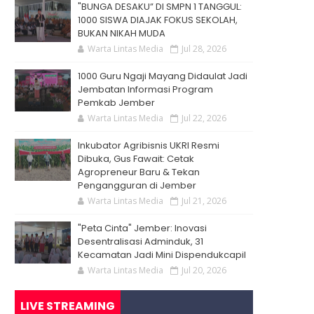
"BUNGA DESAKU” DI SMPN 1 TANGGUL:
1000 SISWA DIAJAK FOKUS SEKOLAH,
BUKAN NIKAH MUDA
Warta Lintas Media
Jul 28, 2026
1000 Guru Ngaji Mayang Didaulat Jadi
Jembatan Informasi Program
Pemkab Jember
Warta Lintas Media
Jul 22, 2026
Inkubator Agribisnis UKRI Resmi
Dibuka, Gus Fawait: Cetak
Agropreneur Baru & Tekan
Pengangguran di Jember
Warta Lintas Media
Jul 21, 2026
"Peta Cinta" Jember: Inovasi
Desentralisasi Adminduk, 31
Kecamatan Jadi Mini Dispendukcapil
Warta Lintas Media
Jul 20, 2026
LIVE STREAMING