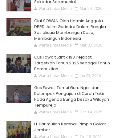
Sekadar Seremonial
Warta Lintas Media
Mar 24, 2026
Giat SOWAN Oleh Hermin Anggota
DPRD Jatim Gerindra Dalam Rangka
Sosialisasi Membangun Desa,
Membangun Indonesia
Warta Lintas Media
Mar 03, 2026
Gus Fawait Lantik 190 Pejabat,
Targetkan Tahun 2026 sebagai Tahun
Pembuktian
Warta Lintas Media
Jan 23, 2026
Gus Fawait Temui Guru Ngaji dan
Kelompok Pengajian di Curah Takir
Pada Agenda Bunga Desaku Wilayah
Tempurejo
Warta Lintas Media
Dec 14, 2025
H. Karimullah Kembali Pimpin Golkar
Jember
Warta Lintas Media
Oct 18, 2025