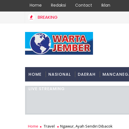
Home
Redaksi
Contact
Iklan
BREAKING
HOME
NASIONAL
DAERAH
MANCANEG
LIVE STREAMING
Home
Travel
Ngawur, Ayah Sendiri Dibacok