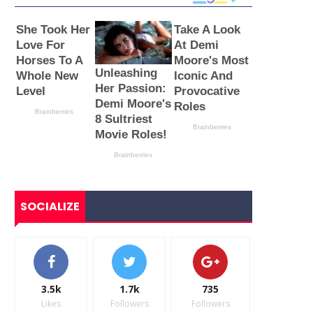
SOCIALIZE
3.5k
1.7k
735
Likes
Followers
Followers