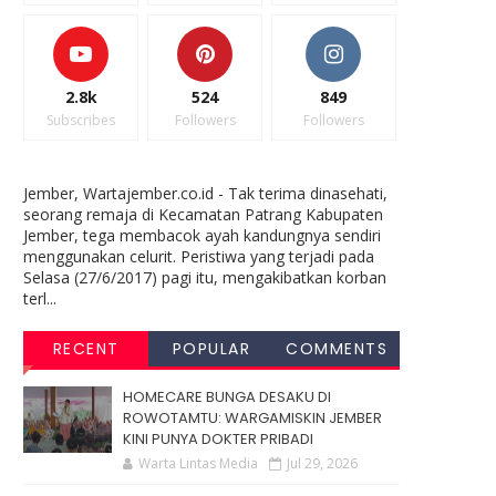
2.8k
524
849
Subscribes
Followers
Followers
Jember, Wartajember.co.id - Tak terima dinasehati,
seorang remaja di Kecamatan Patrang Kabupaten
Jember, tega membacok ayah kandungnya sendiri
menggunakan celurit. Peristiwa yang terjadi pada
Selasa (27/6/2017) pagi itu, mengakibatkan korban
terl...
RECENT
POPULAR
COMMENTS
HOMECARE BUNGA DESAKU DI
ROWOTAMTU: WARGAMISKIN JEMBER
KINI PUNYA DOKTER PRIBADI
Warta Lintas Media
Jul 29, 2026