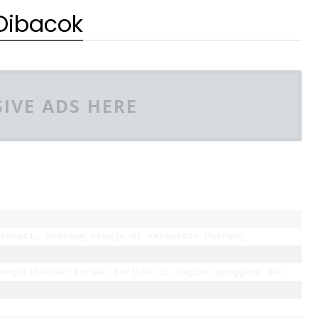
Dibacok
IVE ADS HERE
sehati, seorang remaja di Kecamatan Patrang 
gnya sendiri menggunakan celurit. Peristiwa yang 
engakibatkan korban terluka di bagian punggung dan 
kat.
