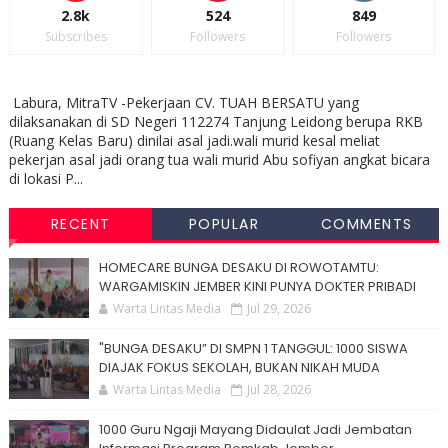
2.8k
524
849
Subscribes
Followers
Followers
Labura, MitraTV -Pekerjaan CV. TUAH BERSATU yang
dilaksanakan di SD Negeri 112274 Tanjung Leidong berupa RKB
(Ruang Kelas Baru) dinilai asal jadi.wali murid kesal meliat
pekerjan asal jadi orang tua wali murid Abu sofiyan angkat bicara
di lokasi P...
RECENT
POPULAR
COMMENTS
HOMECARE BUNGA DESAKU DI ROWOTAMTU:
WARGAMISKIN JEMBER KINI PUNYA DOKTER PRIBADI
Warta Lintas Media
Jul 29, 2026
"BUNGA DESAKU” DI SMPN 1 TANGGUL: 1000 SISWA
DIAJAK FOKUS SEKOLAH, BUKAN NIKAH MUDA
Warta Lintas Media
Jul 28, 2026
1000 Guru Ngaji Mayang Didaulat Jadi Jembatan