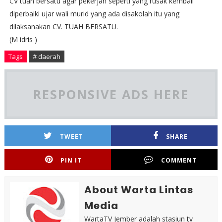
CV tuah bersatu agar pekerjan seperti yang rusak kembali
diperbaiki ujar wali murid yang ada disakolah itu yang
dilaksanakan CV. TUAH BERSATU.
(M idris )
Tags
# daerah
RESPONSIVE ADS HERE
TWEET
SHARE
PIN IT
COMMENT
About Warta Lintas
Media
WartaTV Jember adalah stasiun tv