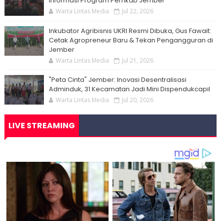
Informasi Program Pemkab Jember
Warta Lintas Media
Jul 22, 2026
Inkubator Agribisnis UKRI Resmi Dibuka, Gus Fawait:
Cetak Agropreneur Baru & Tekan Pengangguran di
Jember
Warta Lintas Media
Jul 21, 2026
"Peta Cinta" Jember: Inovasi Desentralisasi
Adminduk, 31 Kecamatan Jadi Mini Dispendukcapil
Warta Lintas Media
Jul 20, 2026
LIVE STREAMING