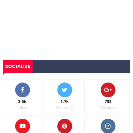
SOCIALIZE
3.5k
1.7k
735
Likes
Followers
Followers