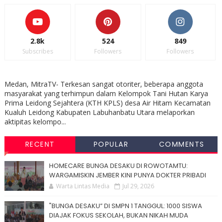
2.8k
524
849
Subscribes
Followers
Followers
Medan, MitraTV- Terkesan sangat otoriter, beberapa anggota
masyarakat yang terhimpun dalam Kelompok Tani Hutan Karya
Prima Leidong Sejahtera (KTH KPLS) desa Air Hitam Kecamatan
Kualuh Leidong Kabupaten Labuhanbatu Utara melaporkan
aktipitas kelompo...
RECENT
POPULAR
COMMENTS
HOMECARE BUNGA DESAKU DI ROWOTAMTU:
WARGAMISKIN JEMBER KINI PUNYA DOKTER PRIBADI
Warta Lintas Media
Jul 29, 2026
"BUNGA DESAKU” DI SMPN 1 TANGGUL: 1000 SISWA
DIAJAK FOKUS SEKOLAH, BUKAN NIKAH MUDA