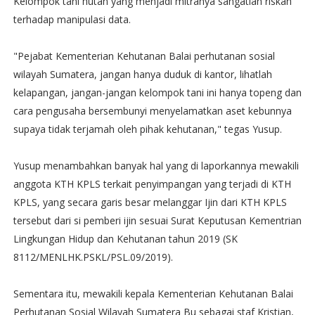
Kelompok tani hutan yang menjadi mitranya sangatlah riskan
terhadap manipulasi data.
"Pejabat Kementerian Kehutanan Balai perhutanan sosial
wilayah Sumatera, jangan hanya duduk di kantor, lihatlah
kelapangan, jangan-jangan kelompok tani ini hanya topeng dan
cara pengusaha bersembunyi menyelamatkan aset kebunnya
supaya tidak terjamah oleh pihak kehutanan," tegas Yusup.
Yusup menambahkan banyak hal yang di laporkannya mewakili
anggota KTH KPLS terkait penyimpangan yang terjadi di KTH
KPLS, yang secara garis besar melanggar Ijin dari KTH KPLS
tersebut dari si pemberi ijin sesuai Surat Keputusan Kementrian
Lingkungan Hidup dan Kehutanan tahun 2019 (SK
8112/MENLHK.PSKL/PSL.09/2019).
Sementara itu, mewakili kepala Kementerian Kehutanan Balai
Perhutanan Sosial Wilayah Sumatera Bu sebagai staf Kristian,