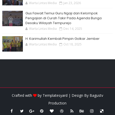
Warta Lintas Media
Jan 23, 2026
Gus Fawait Temui Guru Ngaji dan Kelompok
Pengajian di Curah Takir Pada Agenda Bunga
Desaku Wilayah Tempurejo
Warta Lintas Media
Dec 14, 2025
H. Karimullah Kembali Pimpin Golkar Jember
Warta Lintas Media
Oct 18, 2025
Crafted with
by
Templatesyard
| Design By
Bagustv
Production