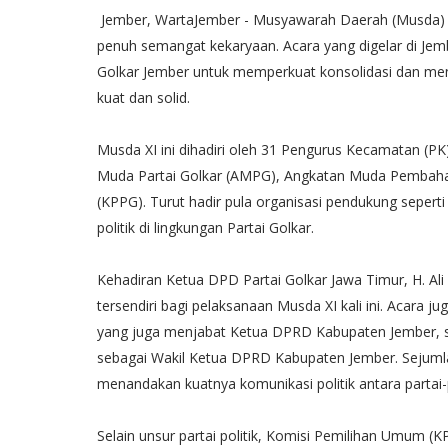
Jember, WartaJember - Musyawarah Daerah (Musda) X
penuh semangat kekaryaan. Acara yang digelar di Jemb
Golkar Jember untuk memperkuat konsolidasi dan men
kuat dan solid.
Musda XI ini dihadiri oleh 31 Pengurus Kecamatan (PK)
Muda Partai Golkar (AMPG), Angkatan Muda Pembahar
(KPPG). Turut hadir pula organisasi pendukung sepert
politik di lingkungan Partai Golkar.
Kehadiran Ketua DPD Partai Golkar Jawa Timur, H. Al
tersendiri bagi pelaksanaan Musda XI kali ini. Acara 
yang juga menjabat Ketua DPRD Kabupaten Jember, se
sebagai Wakil Ketua DPRD Kabupaten Jember. Sejumlah t
menandakan kuatnya komunikasi politik antara partai-p
Selain unsur partai politik, Komisi Pemilihan Umum