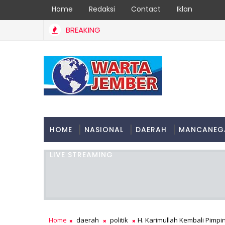
Home
Redaksi
Contact
Iklan
BREAKING
HOME
NASIONAL
DAERAH
MANCANEG
LIVE STREAMING
Home
daerah
politik
H. Karimullah Kembali Pimpi