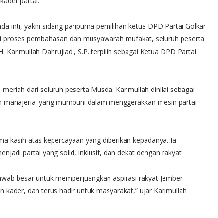
kader partai.
a inti, yakni sidang paripurna pemilihan ketua DPD Partai Golkar
ui proses pembahasan dan musyawarah mufakat, seluruh peserta
Karimullah Dahrujiadi, S.P. terpilih sebagai Ketua DPD Partai
meriah dari seluruh peserta Musda. Karimullah dinilai sebagai
uan manajerial yang mumpuni dalam menggerakkan mesin partai
ima kasih atas kepercayaan yang diberikan kepadanya. Ia
di partai yang solid, inklusif, dan dekat dengan rakyat.
jawab besar untuk memperjuangkan aspirasi rakyat Jember
kan kader, dan terus hadir untuk masyarakat,” ujar Karimullah