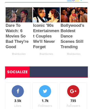
SOCIALIZE
3.5k
1.7k
735
Likes
Followers
Followers