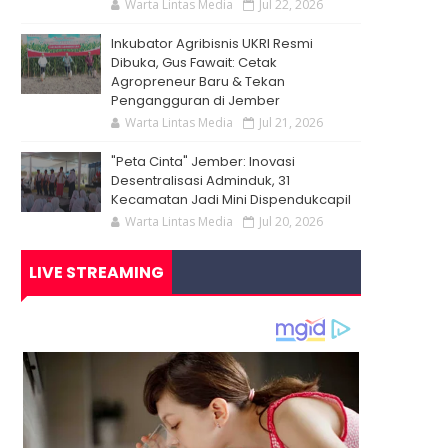
Warta Lintas Media
Jul 22, 2026
Inkubator Agribisnis UKRI Resmi
Dibuka, Gus Fawait: Cetak
Agropreneur Baru & Tekan
Pengangguran di Jember
Warta Lintas Media
Jul 21, 2026
"Peta Cinta" Jember: Inovasi
Desentralisasi Adminduk, 31
Kecamatan Jadi Mini Dispendukcapil
Warta Lintas Media
Jul 20, 2026
LIVE STREAMING