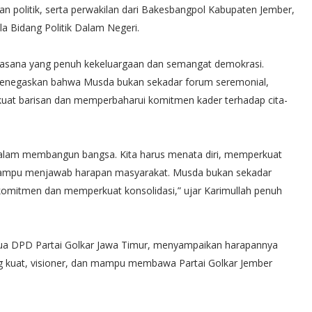
n politik, serta perwakilan dari Bakesbangpol Kabupaten Jember,
ala Bidang Politik Dalam Negeri.
uasana yang penuh kekeluargaan dan semangat demokrasi.
 menegaskan bahwa Musda bukan sekadar forum seremonial,
at barisan dan memperbaharui komitmen kader terhadap cita-
 dalam membangun bangsa. Kita harus menata diri, memperkuat
mampu menjawab harapan masyarakat. Musda bukan sekadar
omitmen dan memperkuat konsolidasi,” ujar Karimullah penuh
etua DPD Partai Golkar Jawa Timur, menyampaikan harapannya
ng kuat, visioner, dan mampu membawa Partai Golkar Jember