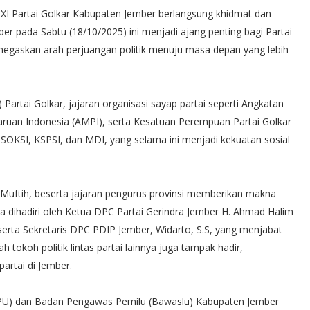
I Partai Golkar Kabupaten Jember berlangsung khidmat dan
er pada Sabtu (18/10/2025) ini menjadi ajang penting bagi Partai
egaskan arah perjuangan politik menuju masa depan yang lebih
 Partai Golkar, jajaran organisasi sayap partai seperti Angkatan
uan Indonesia (AMPI), serta Kesatuan Perempuan Partai Golkar
i SOKSI, KSPSI, dan MDI, yang selama ini menjadi kekuatan sosial
i Muftih, beserta jajaran pengurus provinsi memberikan makna
juga dihadiri oleh Ketua DPC Partai Gerindra Jember H. Ahmad Halim
rta Sekretaris DPC PDIP Jember, Widarto, S.S, yang menjabat
okoh politik lintas partai lainnya juga tampak hadir,
artai di Jember.
 (KPU) dan Badan Pengawas Pemilu (Bawaslu) Kabupaten Jember