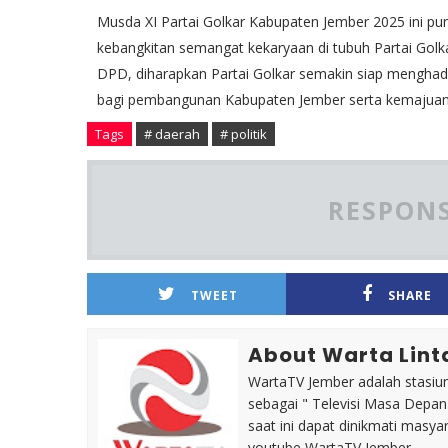
Musda XI Partai Golkar Kabupaten Jember 2025 ini pun
kebangkitan semangat kekaryaan di tubuh Partai Golka
DPD, diharapkan Partai Golkar semakin siap menghada
bagi pembangunan Kabupaten Jember serta kemajuan 
Tags
# daerah
# politik
RESPONS
TWEET
SHARE
About Warta Lint
WartaTV Jember adalah stasiun 
sebagai " Televisi Masa Depa
saat ini dapat dinikmati masy
youtube WartaTV Jember.