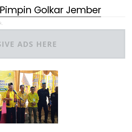
 Pimpin Golkar Jember
k,
IVE ADS HERE