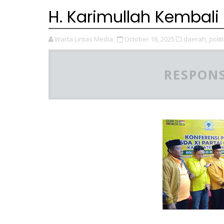
H. Karimullah Kembali
Warta Lintas Media
October 18, 2025
daerah,
politi
RESPONS