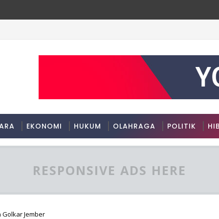
ARA
EKONOMI
HUKUM
OLAHRAGA
POLITIK
HI
RESPONSIVE ADS HERE
n Golkar Jember