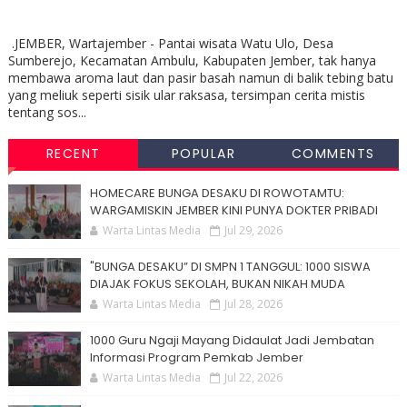
.JEMBER, Wartajember - Pantai wisata Watu Ulo, Desa
Sumberejo, Kecamatan Ambulu, Kabupaten Jember, tak hanya
membawa aroma laut dan pasir basah namun di balik tebing batu
yang meliuk seperti sisik ular raksasa, tersimpan cerita mistis
tentang sos...
RECENT
POPULAR
COMMENTS
HOMECARE BUNGA DESAKU DI ROWOTAMTU:
WARGAMISKIN JEMBER KINI PUNYA DOKTER PRIBADI
Warta Lintas Media
Jul 29, 2026
"BUNGA DESAKU” DI SMPN 1 TANGGUL: 1000 SISWA
DIAJAK FOKUS SEKOLAH, BUKAN NIKAH MUDA
Warta Lintas Media
Jul 28, 2026
1000 Guru Ngaji Mayang Didaulat Jadi Jembatan
Informasi Program Pemkab Jember
Warta Lintas Media
Jul 22, 2026