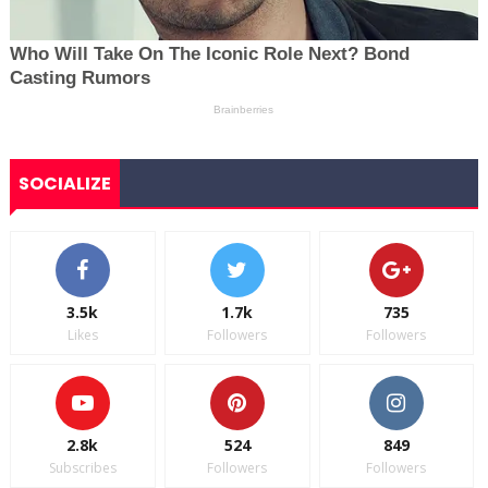
SOCIALIZE
3.5k
1.7k
735
Likes
Followers
Followers
2.8k
524
849
Subscribes
Followers
Followers