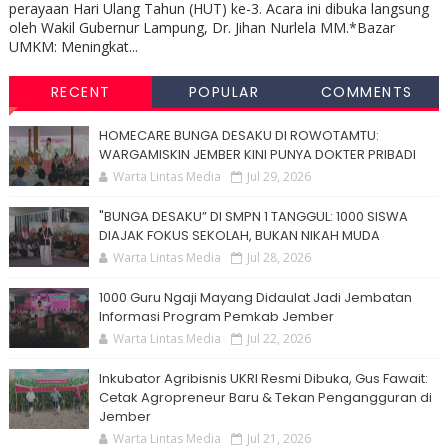
perayaan Hari Ulang Tahun (HUT) ke-3. Acara ini dibuka langsung
oleh Wakil Gubernur Lampung, Dr. Jihan Nurlela MM.*Bazar
UMKM: Meningkat...
RECENT
POPULAR
COMMENTS
HOMECARE BUNGA DESAKU DI ROWOTAMTU:
WARGAMISKIN JEMBER KINI PUNYA DOKTER PRIBADI
Warta Lintas Media
Jul 29, 2026
"BUNGA DESAKU” DI SMPN 1 TANGGUL: 1000 SISWA
DIAJAK FOKUS SEKOLAH, BUKAN NIKAH MUDA
Warta Lintas Media
Jul 28, 2026
1000 Guru Ngaji Mayang Didaulat Jadi Jembatan
Informasi Program Pemkab Jember
Warta Lintas Media
Jul 22, 2026
Inkubator Agribisnis UKRI Resmi Dibuka, Gus Fawait:
Cetak Agropreneur Baru & Tekan Pengangguran di
Jember
Warta Lintas Media
Jul 21, 2026