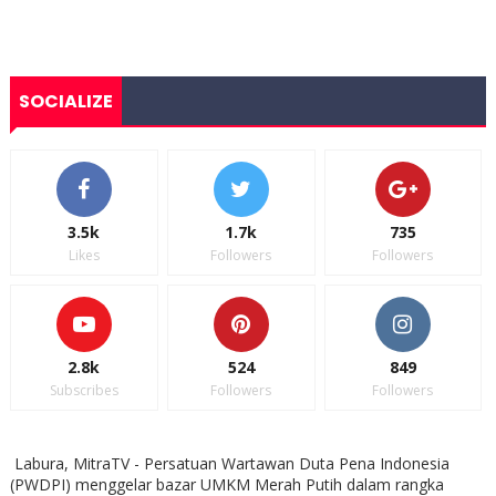
SOCIALIZE
3.5k
1.7k
735
Likes
Followers
Followers
2.8k
524
849
Subscribes
Followers
Followers
Labura, MitraTV - Persatuan Wartawan Duta Pena Indonesia
(PWDPI) menggelar bazar UMKM Merah Putih dalam rangka