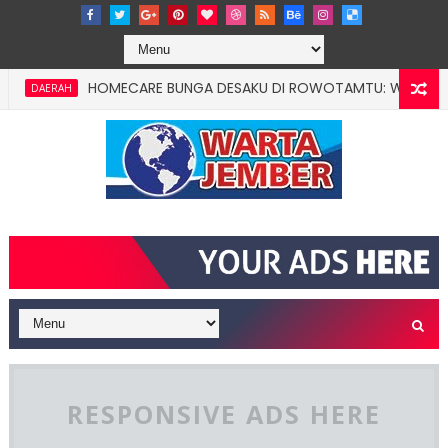
HOMECARE BUNGA DESAKU DI ROWOTAMTU: WARGAMISKIN JE
AERAH
RESPONSIVE ADS HERE