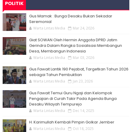
POLITIK
Gus Mamak : Bunga Desaku Bukan Sekadar
Seremonial
Warta Lintas Media
Mar 24, 2026
Giat SOWAN Oleh Hermin Anggota DPRD Jatim
Gerindra Dalam Rangka Sosialisasi Membangun
Desa, Membangun Indonesia
Warta Lintas Media
Mar 03, 2026
Gus Fawait Lantik 190 Pejabat, Targetkan Tahun 2026
sebagai Tahun Pembuktian
Warta Lintas Media
Jan 23, 2026
Gus Fawait Temui Guru Ngaji dan Kelompok
Pengajian di Curah Takir Pada Agenda Bunga
Desaku Wilayah Tempurejo
Warta Lintas Media
Dec 14, 2025
H. Karimullah Kembali Pimpin Golkar Jember
Warta Lintas Media
Oct 18, 2025