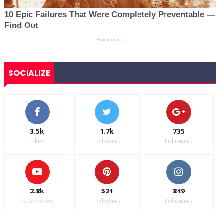
SOCIALIZE
3.5k
1.7k
735
Likes
Followers
Followers
2.8k
524
849
Subscribes
Followers
Followers