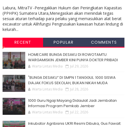
Labura, MitraTV -Penegakkan Hukum dan Peningkatan Kapasitas
(PPHPK) Sumatera Utara,Menegaskan akan menindak tegas
sesuai aturan terhadap para pelaku yang memasukkan alat berat
excavator untuk Alihfungsi Pengrusakan kawasan hutan lindung di
kelurah...
RECENT
POPULAR
COMMENTS
HOMECARE BUNGA DESAKU DI ROWOTAMTU:
WARGAMISKIN JEMBER KINI PUNYA DOKTER PRIBADI
Warta Lintas Media
Jul 29, 2026
"BUNGA DESAKU” DI SMPN 1 TANGGUL: 1000 SISWA
DIAJAK FOKUS SEKOLAH, BUKAN NIKAH MUDA
Warta Lintas Media
Jul 28, 2026
1000 Guru Ngaji Mayang Didaulat Jadi Jembatan
Informasi Program Pemkab Jember
Warta Lintas Media
Jul 22, 2026
Inkubator Agribisnis UKRI Resmi Dibuka, Gus Fawait: