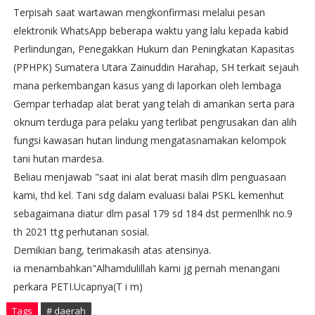
Terpisah saat wartawan mengkonfirmasi melalui pesan
elektronik WhatsApp beberapa waktu yang lalu kepada kabid
Perlindungan, Penegakkan Hukum dan Peningkatan Kapasitas
(PPHPK) Sumatera Utara Zainuddin Harahap, SH terkait sejauh
mana perkembangan kasus yang di laporkan oleh lembaga
Gempar terhadap alat berat yang telah di amankan serta para
oknum terduga para pelaku yang terlibat pengrusakan dan alih
fungsi kawasan hutan lindung mengatasnamakan kelompok
tani hutan mardesa.
Beliau menjawab "saat ini alat berat masih dlm penguasaan
kami, thd kel. Tani sdg dalam evaluasi balai PSKL kemenhut
sebagaimana diatur dlm pasal 179 sd 184 dst permenlhk no.9
th 2021 ttg perhutanan sosial.
Demikian bang, terimakasih atas atensinya.
ia menambahkan"Alhamdulillah kami jg pernah menangani
perkara PETI.Ucapnya(T i m)
Tags
# daerah