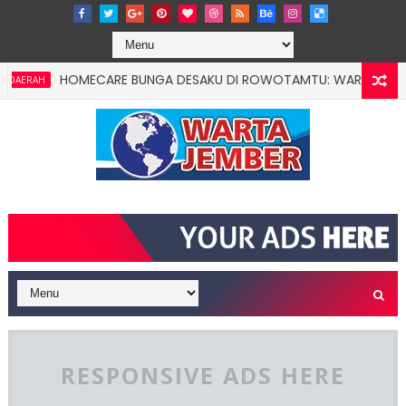
HOMECARE BUNGA DESAKU DI ROWOTAMTU: WARGAMISKIN JEMBE
H
RESPONSIVE ADS HERE