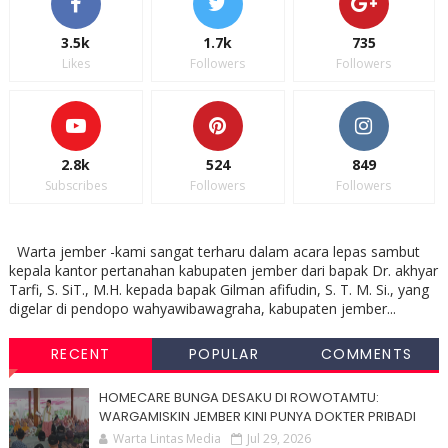
3.5k
1.7k
735
Likes
Followers
Followers
2.8k
524
849
Subscribes
Followers
Followers
Warta jember -kami sangat terharu dalam acara lepas sambut
kepala kantor pertanahan kabupaten jember dari bapak Dr. akhyar
Tarfi, S. SiT., M.H. kepada bapak Gilman afifudin, S. T. M. Si., yang
digelar di pendopo wahyawibawagraha, kabupaten jember...
RECENT
POPULAR
COMMENTS
HOMECARE BUNGA DESAKU DI ROWOTAMTU:
WARGAMISKIN JEMBER KINI PUNYA DOKTER PRIBADI
Warta Lintas Media
Jul 29, 2026