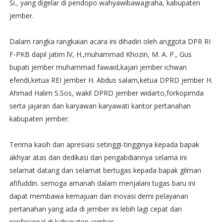
Si., yang digelar di pendopo wahyawibawagraha, kabupaten
jember.
Dalam rangka rangkaian acara ini dihadiri oleh anggota DPR RI
F-PKB dapil jatim lV, H.,muhammad Khozin, M. A. P., Gus
bupati jember muhammad fawaid,kajari jember ichwan
efendi,ketua REI jember H. Abdus salam,ketua DPRD jember H.
Ahmad Halim S.Sos, wakil DPRD jember widarto,forkopimda
serta jajaran dan karyawan karyawati kantor pertanahan
kabupaten jember.
Terima kasih dan apresiasi setinggi-tingginya kepada bapak
akhyar atas dan dedikasi dan pengabdiannya selama ini
selamat datang dan selamat bertugas kepada bapak gilman
afifuddin. semoga amanah dalam menjalani tugas baru ini
dapat membawa kemajuan dan inovasi demi pelayanan
pertanahan yang ada di jember ini lebih lagi cepat dan
profesional di kabupaten jember