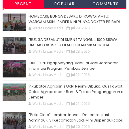
RECENT
POPULAR
COMMENTS
HOMECARE BUNGA DESAKU DI ROWOTAMTU:
WARGAMISKIN JEMBER KINI PUNYA DOKTER PRIBADI
Warta Lintas Media
Jul 29, 2026
"BUNGA DESAKU” DI SMPN 1 TANGGUL: 1000 SISWA
DIAJAK FOKUS SEKOLAH, BUKAN NIKAH MUDA
Warta Lintas Media
Jul 28, 2026
1000 Guru Ngaji Mayang Didaulat Jadi Jembatan
Informasi Program Pemkab Jember
Warta Lintas Media
Jul 22, 2026
Inkubator Agribisnis UKRI Resmi Dibuka, Gus Fawait:
Cetak Agropreneur Baru & Tekan Pengangguran di
Jember
Warta Lintas Media
Jul 21, 2026
"Peta Cinta" Jember: Inovasi Desentralisasi
Adminduk, 31 Kecamatan Jadi Mini Dispendukcapil
Warta Lintas Media
Jul 20, 2026