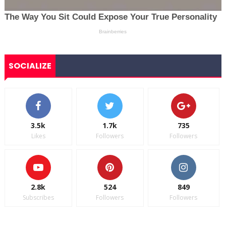
SOCIALIZE
3.5k
1.7k
735
Likes
Followers
Followers
2.8k
524
849
Subscribes
Followers
Followers