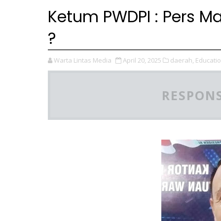
Ketum PWDPI : Pers Ma
?
Warta Lintas Media
April 20, 2025
daerah,
Educatio
RESPONS