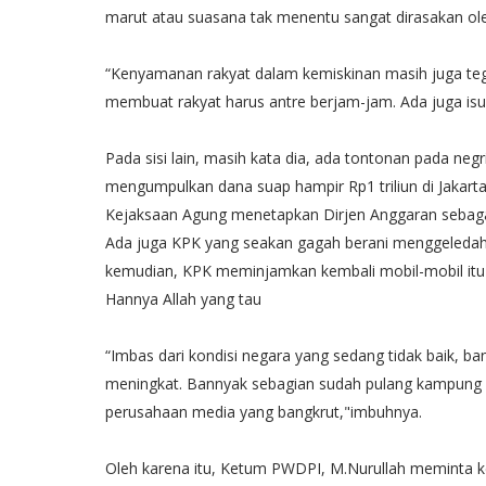
marut atau suasana tak menentu sangat dirasakan o
“Kenyamanan rakyat dalam kemiskinan masih juga teg
membuat rakyat harus antre berjam-jam. Ada juga isu
Pada sisi lain, masih kata dia, ada tontonan pada ne
mengumpulkan dana suap hampir Rp1 triliun di Jakarta.
Kejaksaan Agung menetapkan Dirjen Anggaran sebaga
Ada juga KPK yang seakan gagah berani menggeledah
kemudian, KPK meminjamkan kembali mobil-mobil itu k
Hannya Allah yang tau
“Imbas dari kondisi negara yang sedang tidak baik, 
meningkat. Bannyak sebagian sudah pulang kampung k
perusahaan media yang bangkrut,"imbuhnya.
Oleh karena itu, Ketum PWDPI, M.Nurullah meminta ke