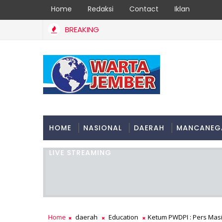
Home
Redaksi
Contact
Iklan
BREAKING
HOME
NASIONAL
DAERAH
MANCANEG
LIVE STREAMING
Home
daerah
Education
Ketum PWDPI : Pers Masi