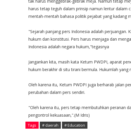
tak harus menggebrak-gebrak meja. Namun tetap mey
harus tetap teguh dalam prinsip namun lentur dalam c
mentah-mentah bahasa politik pejabat yang kadang
"Sejarah panjang pers Indonesia adalah perjuangan. K
hukum dan konstitusi. Pers harus menjaga dan mengara
Indonesia adalah negara hukum,"tegasnya
Jangankan kita, masih kata Ketum PWDPI, aparat p
hukum berakhir di situ tirani bermula. Hukumlah yan
Oleh karena itu, Ketum PWDPI juga berharab jalan pe
perubahan dalam pers sendiri.
"Oleh karena itu, pers tetap membutuhkan peranan dar
pengontrol kekuasaan,".(M Idris)
Tags
# daerah
# Education