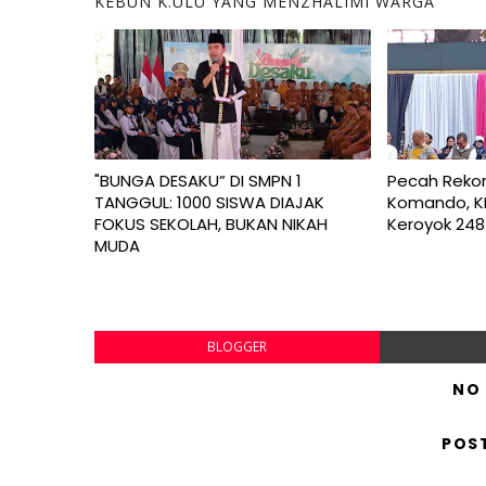
KEBUN K.ULU YANG MENZHALIMI WARGA
"BUNGA DESAKU” DI SMPN 1
Pecah Rekor
TANGGUL: 1000 SISWA DIAJAK
Komando, KK
FOKUS SEKOLAH, BUKAN NIKAH
Keroyok 248
MUDA
BLOGGER
NO
POS