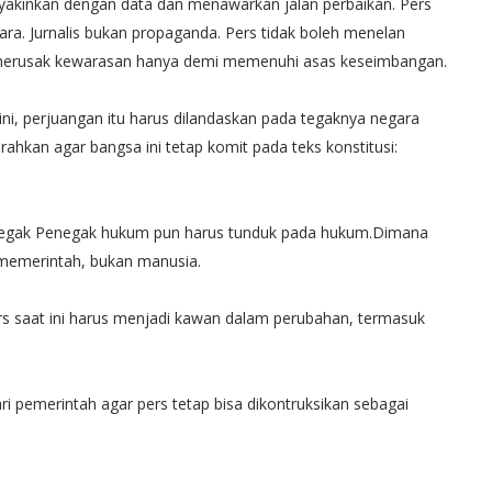
akinkan dengan data dan menawarkan jalan perbaikan. Pers
ara. Jurnalis bukan propaganda. Pers tidak boleh menelan
 merusak kewarasan hanya demi memenuhi asas keseimbangan.
ini, perjuangan itu harus dilandaskan pada tegaknya negara
hkan agar bangsa ini tetap komit pada teks konstitusi:
enegak Penegak hukum pun harus tunduk pada hukum.Dimana
g memerintah, bukan manusia.
rs saat ini harus menjadi kawan dalam perubahan, termasuk
i pemerintah agar pers tetap bisa dikontruksikan sebagai