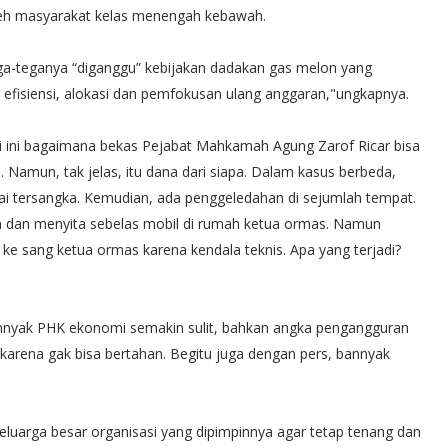
leh masyarakat kelas menengah kebawah.
a-teganya “diganggu” kebijakan dadakan gas melon yang
 efisiensi, alokasi dan pemfokusan ulang anggaran,"ungkapnya.
gri ini bagaimana bekas Pejabat Mahkamah Agung Zarof Ricar bisa
 Namun, tak jelas, itu dana dari siapa. Dalam kasus berbeda,
i tersangka. Kemudian, ada penggeledahan di sejumlah tempat.
 dan menyita sebelas mobil di rumah ketua ormas. Namun
e sang ketua ormas karena kendala teknis. Apa yang terjadi?
bannyak PHK ekonomi semakin sulit, bahkan angka pengangguran
arena gak bisa bertahan. Begitu juga dengan pers, bannyak
luarga besar organisasi yang dipimpinnya agar tetap tenang dan