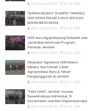
Warta Lintas Media
Jul 29, 2026
"BUNGA DESAKU” DI SMPN 1 TANGGUL:
1000 SISWA DIAJAK FOKUS SEKOLAH,
BUKAN NIKAH MUDA
Warta Lintas Media
Jul 28, 2026
1000 Guru Ngaji Mayang Didaulat Jadi
Jembatan Informasi Program
Pemkab Jember
Warta Lintas Media
Jul 22, 2026
Inkubator Agribisnis UKRI Resmi
Dibuka, Gus Fawait: Cetak
Agropreneur Baru & Tekan
Pengangguran di Jember
Warta Lintas Media
Jul 21, 2026
"Peta Cinta" Jember: Inovasi
Desentralisasi Adminduk, 31
Kecamatan Jadi Mini Dispendukcapil
Warta Lintas Media
Jul 20, 2026