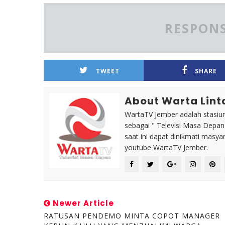
RESPONS
TWEET
SHARE
About Warta Lint
WartaTV Jember adalah stasiun 
sebagai " Televisi Masa Depa
saat ini dapat dinikmati masy
youtube WartaTV Jember.
Newer Article
RATUSAN PENDEMO MINTA COPOT MANAGER