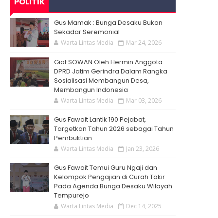
POLITIK
Gus Mamak : Bunga Desaku Bukan
Sekadar Seremonial
Warta Lintas Media
Mar 24, 2026
Giat SOWAN Oleh Hermin Anggota
DPRD Jatim Gerindra Dalam Rangka
Sosialisasi Membangun Desa,
Membangun Indonesia
Warta Lintas Media
Mar 03, 2026
Gus Fawait Lantik 190 Pejabat,
Targetkan Tahun 2026 sebagai Tahun
Pembuktian
Warta Lintas Media
Jan 23, 2026
Gus Fawait Temui Guru Ngaji dan
Kelompok Pengajian di Curah Takir
Pada Agenda Bunga Desaku Wilayah
Tempurejo
Warta Lintas Media
Dec 14, 2025