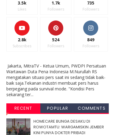
3.5k
1.7k
735
Likes
Followers
Followers
2.8k
524
849
Subscribes
Followers
Followers
Jakarta, MitraTV - Ketua Umum, PWDPI Persatuan
Wartawan Duta Pena Indonesia M.Nurullah RS
mengatakan situasi pers saat ini sedang tidak baik-
baik saja.Tekanan industri membuat pers harus
berpegang pada survival mode. "Kondisi Pers
sekarang ter...
RECENT
POPULAR
COMMENTS
HOMECARE BUNGA DESAKU DI
ROWOTAMTU: WARGAMISKIN JEMBER
KINI PUNYA DOKTER PRIBADI