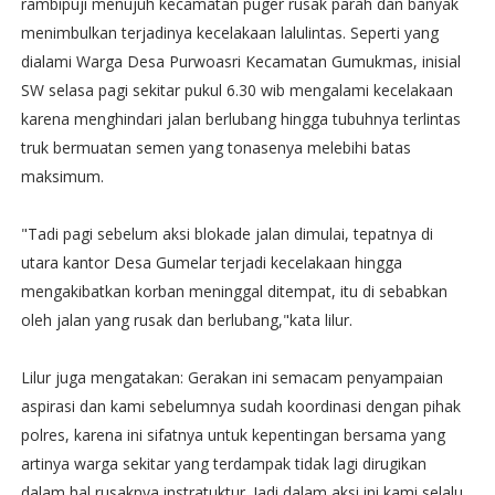
rambipuji menujuh kecamatan puger rusak parah dan banyak
menimbulkan terjadinya kecelakaan lalulintas. Seperti yang
dialami Warga Desa Purwoasri Kecamatan Gumukmas, inisial
SW selasa pagi sekitar pukul 6.30 wib mengalami kecelakaan
karena menghindari jalan berlubang hingga tubuhnya terlintas
truk bermuatan semen yang tonasenya melebihi batas
maksimum.
"Tadi pagi sebelum aksi blokade jalan dimulai, tepatnya di
utara kantor Desa Gumelar terjadi kecelakaan hingga
mengakibatkan korban meninggal ditempat, itu di sebabkan
oleh jalan yang rusak dan berlubang,"kata lilur.
Lilur juga mengatakan: Gerakan ini semacam penyampaian
aspirasi dan kami sebelumnya sudah koordinasi dengan pihak
polres, karena ini sifatnya untuk kepentingan bersama yang
artinya warga sekitar yang terdampak tidak lagi dirugikan
dalam hal rusaknya instratuktur. Jadi dalam aksi ini kami selalu