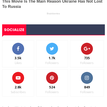
SOCIALIZE
3.5k
1.7k
735
Likes
Followers
Followers
2.8k
524
849
Subscribes
Followers
Followers