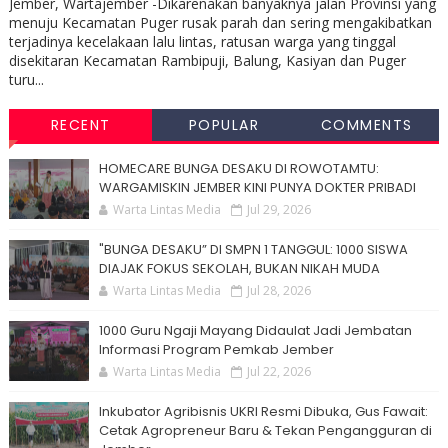
Jember, Wartajember -Dikarenakan banyaknya jalan Provinsi yang
menuju Kecamatan Puger rusak parah dan sering mengakibatkan
terjadinya kecelakaan lalu lintas, ratusan warga yang tinggal
disekitaran Kecamatan Rambipuji, Balung, Kasiyan dan Puger
turu...
RECENT
POPULAR
COMMENTS
HOMECARE BUNGA DESAKU DI ROWOTAMTU:
WARGAMISKIN JEMBER KINI PUNYA DOKTER PRIBADI
Warta Lintas Media
Jul 29, 2026
"BUNGA DESAKU” DI SMPN 1 TANGGUL: 1000 SISWA
DIAJAK FOKUS SEKOLAH, BUKAN NIKAH MUDA
Warta Lintas Media
Jul 28, 2026
1000 Guru Ngaji Mayang Didaulat Jadi Jembatan
Informasi Program Pemkab Jember
Warta Lintas Media
Jul 22, 2026
Inkubator Agribisnis UKRI Resmi Dibuka, Gus Fawait:
Cetak Agropreneur Baru & Tekan Pengangguran di