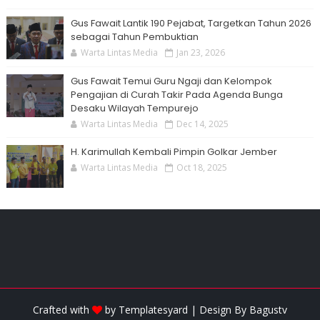
Gus Fawait Lantik 190 Pejabat, Targetkan Tahun 2026
sebagai Tahun Pembuktian
Warta Lintas Media
Jan 23, 2026
Gus Fawait Temui Guru Ngaji dan Kelompok
Pengajian di Curah Takir Pada Agenda Bunga
Desaku Wilayah Tempurejo
Warta Lintas Media
Dec 14, 2025
H. Karimullah Kembali Pimpin Golkar Jember
Warta Lintas Media
Oct 18, 2025
Crafted with
by
Templatesyard
| Design By
Bagustv