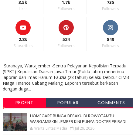
3.5k
1.7k
735
Likes
Followers
Followers
2.8k
524
849
Subscribes
Followers
Followers
Surabaya, Wartajember -Sentra Pelayanan Kepolisian Terpadu
(SPKT) Kepolisian Daerah Jawa Timur (Polda Jatim) menerima
laporan dari Imas Hanum Fauzia (28 tahun) selaku Debitur CIMB
Niaga Finance Cabang Malang. Laporan tersebut berkaitan
dengan duga...
RECENT
POPULAR
COMMENTS
HOMECARE BUNGA DESAKU DI ROWOTAMTU:
WARGAMISKIN JEMBER KINI PUNYA DOKTER PRIBADI
Warta Lintas Media
Jul 29, 2026