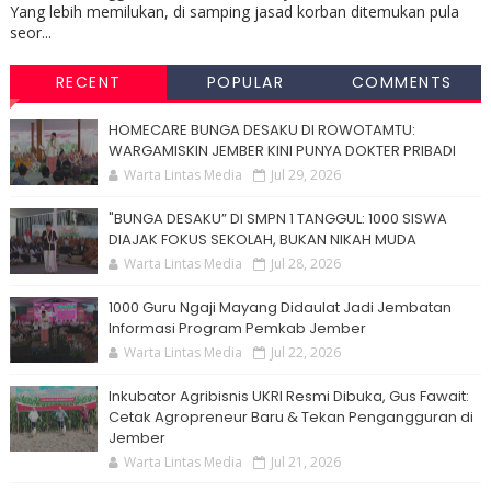
Yang lebih memilukan, di samping jasad korban ditemukan pula
seor...
RECENT
POPULAR
COMMENTS
HOMECARE BUNGA DESAKU DI ROWOTAMTU:
WARGAMISKIN JEMBER KINI PUNYA DOKTER PRIBADI
Warta Lintas Media
Jul 29, 2026
"BUNGA DESAKU” DI SMPN 1 TANGGUL: 1000 SISWA
DIAJAK FOKUS SEKOLAH, BUKAN NIKAH MUDA
Warta Lintas Media
Jul 28, 2026
1000 Guru Ngaji Mayang Didaulat Jadi Jembatan
Informasi Program Pemkab Jember
Warta Lintas Media
Jul 22, 2026
Inkubator Agribisnis UKRI Resmi Dibuka, Gus Fawait:
Cetak Agropreneur Baru & Tekan Pengangguran di
Jember
Warta Lintas Media
Jul 21, 2026