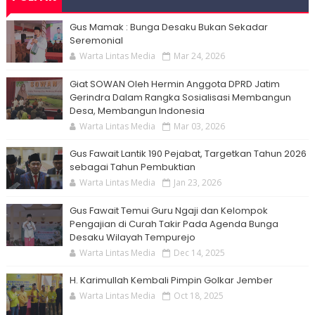
Gus Mamak : Bunga Desaku Bukan Sekadar
Seremonial
Warta Lintas Media
Mar 24, 2026
Giat SOWAN Oleh Hermin Anggota DPRD Jatim
Gerindra Dalam Rangka Sosialisasi Membangun
Desa, Membangun Indonesia
Warta Lintas Media
Mar 03, 2026
Gus Fawait Lantik 190 Pejabat, Targetkan Tahun 2026
sebagai Tahun Pembuktian
Warta Lintas Media
Jan 23, 2026
Gus Fawait Temui Guru Ngaji dan Kelompok
Pengajian di Curah Takir Pada Agenda Bunga
Desaku Wilayah Tempurejo
Warta Lintas Media
Dec 14, 2025
H. Karimullah Kembali Pimpin Golkar Jember
Warta Lintas Media
Oct 18, 2025