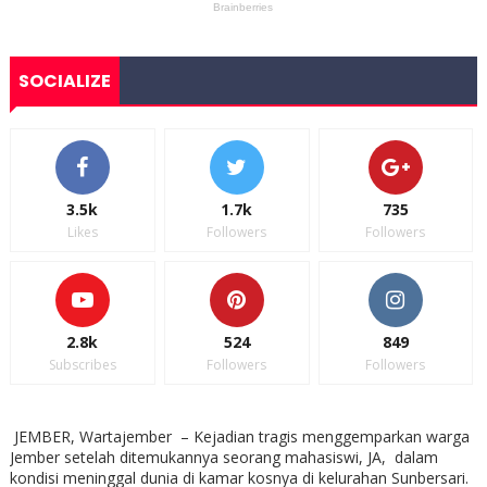
SOCIALIZE
3.5k
1.7k
735
Likes
Followers
Followers
2.8k
524
849
Subscribes
Followers
Followers
JEMBER, Wartajember – Kejadian tragis menggemparkan warga
Jember setelah ditemukannya seorang mahasiswi, JA, dalam
kondisi meninggal dunia di kamar kosnya di kelurahan Sunbersari.