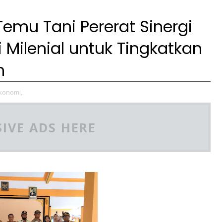
Temu Tani Pererat Sinergi
i Milenial untuk Tingkatkan
n
konomi,
IVE ADS HERE