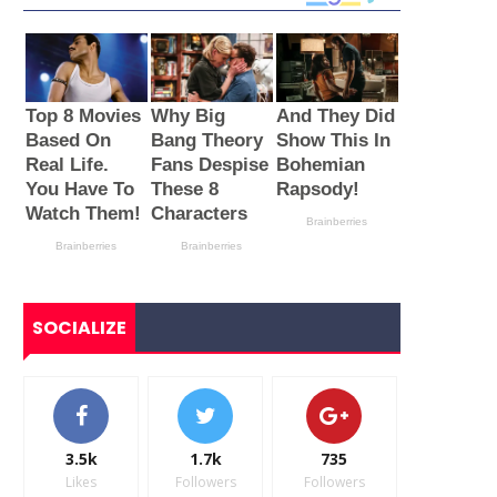
SOCIALIZE
3.5k
1.7k
735
Likes
Followers
Followers