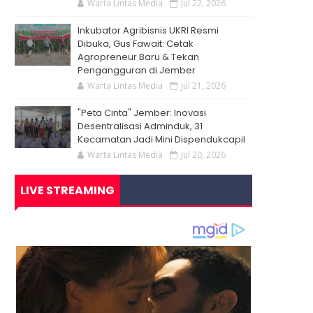
Warta Lintas Media
Jul 22, 2026
Inkubator Agribisnis UKRI Resmi
Dibuka, Gus Fawait: Cetak
Agropreneur Baru & Tekan
Pengangguran di Jember
Warta Lintas Media
Jul 21, 2026
"Peta Cinta" Jember: Inovasi
Desentralisasi Adminduk, 31
Kecamatan Jadi Mini Dispendukcapil
Warta Lintas Media
Jul 20, 2026
LIVE STREAMING