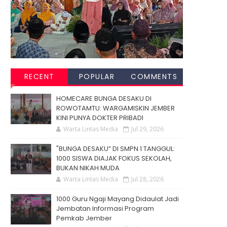
RECENT
POPULAR
COMMENTS
HOMECARE BUNGA DESAKU DI
ROWOTAMTU: WARGAMISKIN JEMBER
KINI PUNYA DOKTER PRIBADI
Warta Lintas Media
Jul 29, 2026
"BUNGA DESAKU” DI SMPN 1 TANGGUL:
1000 SISWA DIAJAK FOKUS SEKOLAH,
BUKAN NIKAH MUDA
Warta Lintas Media
Jul 28, 2026
1000 Guru Ngaji Mayang Didaulat Jadi
Jembatan Informasi Program
Pemkab Jember