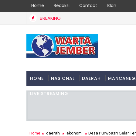
Home
Redaksi
Contact
Iklan
BREAKING
HOME
NASIONAL
DAERAH
MANCANEG
LIVE STREAMING
Home
daerah
ekonomi
Desa Purwoasri Gelar Temu