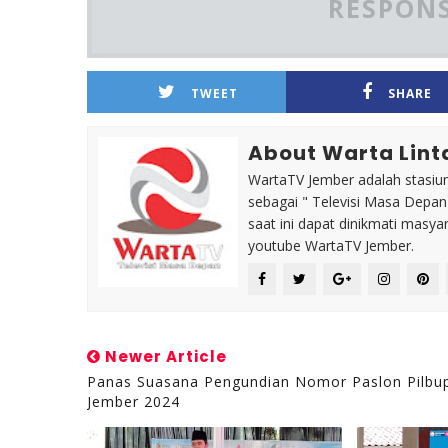
RESPONS
TWEET
SHARE
About Warta Lint
WartaTV Jember adalah stasiun 
sebagai " Televisi Masa Depa
saat ini dapat dinikmati masy
youtube WartaTV Jember.
Newer Article
Panas Suasana Pengundian Nomor Paslon Pilbu
Jember 2024