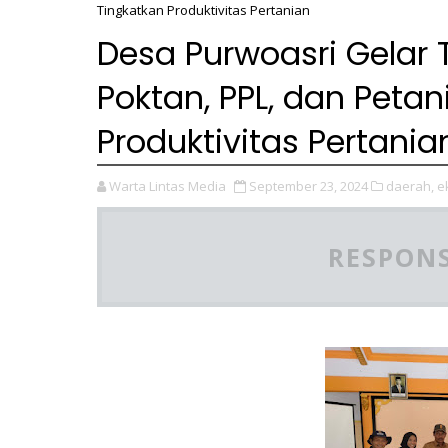
Tingkatkan Produktivitas Pertanian
Desa Purwoasri Gelar 
Poktan, PPL, dan Petan
Produktivitas Pertania
Warta Lintas Media
September 23, 2024
daerah,
e
RESPONS