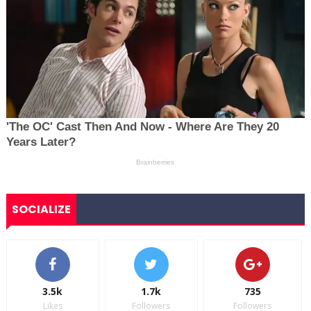
SOCIALIZE
3.5k
1.7k
735
Likes
Followers
Followers