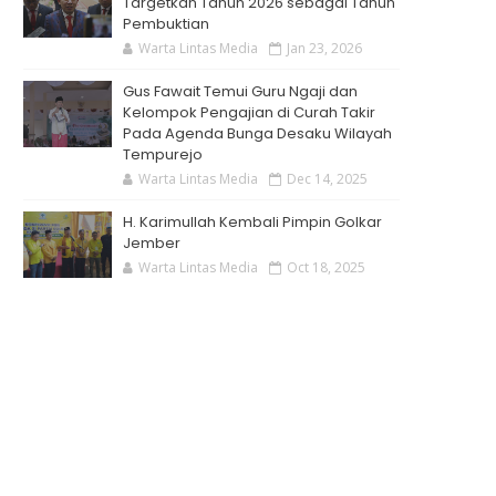
Targetkan Tahun 2026 sebagai Tahun
Pembuktian
Warta Lintas Media
Jan 23, 2026
Gus Fawait Temui Guru Ngaji dan
Kelompok Pengajian di Curah Takir
Pada Agenda Bunga Desaku Wilayah
Tempurejo
Warta Lintas Media
Dec 14, 2025
H. Karimullah Kembali Pimpin Golkar
Jember
Warta Lintas Media
Oct 18, 2025