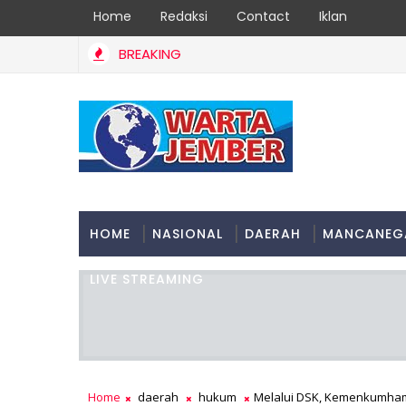
Home
Redaksi
Contact
Iklan
BREAKING
a" Jember: Inovasi Desentralisasi Adminduk, 31 Kecamatan Jadi M
HOME
NASIONAL
DAERAH
MANCANEG
LIVE STREAMING
Home
daerah
hukum
Melalui DSK, Kemenkumham