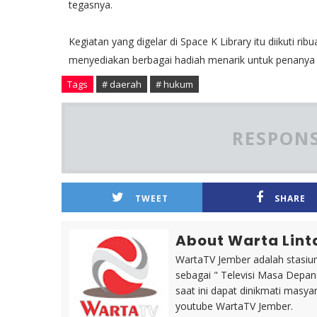
tegasnya.
Kegiatan yang digelar di Space K Library itu diikuti 
menyediakan berbagai hadiah menarik untuk penanya d
Tags
# daerah
# hukum
RESPONS
TWEET
SHARE
About Warta Lint
WartaTV Jember adalah stasiun 
sebagai " Televisi Masa Depa
saat ini dapat dinikmati masy
youtube WartaTV Jember.