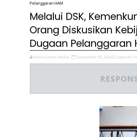
Pelanggaran HAM
Melalui DSK, Kemenk
Orang Diskusikan Keb
Dugaan Pelanggaran
Warta Lintas Media
September 05, 2024
daerah,
h
RESPONS