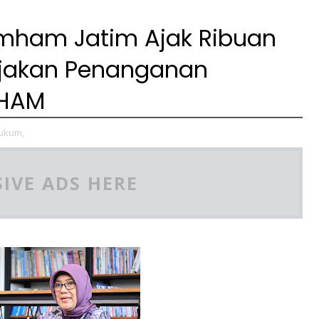
umham Jatim Ajak Ribuan
ijakan Penanganan
 HAM
ukum,
IVE ADS HERE