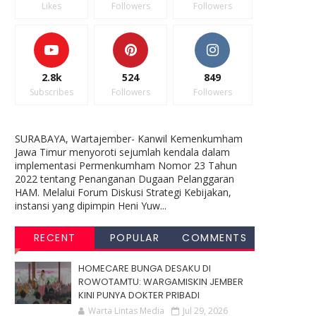
Likes
Followers
Followers
2.8k
524
849
Subscribes
Followers
Followers
SURABAYA, Wartajember- Kanwil Kemenkumham
Jawa Timur menyoroti sejumlah kendala dalam
implementasi Permenkumham Nomor 23 Tahun
2022 tentang Penanganan Dugaan Pelanggaran
HAM. Melalui Forum Diskusi Strategi Kebijakan,
instansi yang dipimpin Heni Yuw...
RECENT
POPULAR
COMMENTS
HOMECARE BUNGA DESAKU DI
ROWOTAMTU: WARGAMISKIN JEMBER
KINI PUNYA DOKTER PRIBADI
Warta Lintas Media
Jul 29, 2026