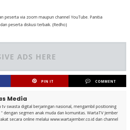
ribuan peserta via zoom maupun channel YouTube. Panitia
an peserta diskusi terbaik. (Redho)
IVE ADS HERE
PIN IT
COMMENT
as Media
tv swasta digital berjaringan nasional, mengambil positioning
n " dengan segmen anak muda dan komunitas. WartaTV Jember
arakat secara online melalui www.wartajember.co.id dan channel