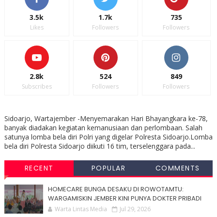
3.5k
1.7k
735
Likes
Followers
Followers
2.8k
524
849
Subscribes
Followers
Followers
Sidoarjo, Wartajember -Menyemarakan Hari Bhayangkara ke-78,
banyak diadakan kegiatan kemanusiaan dan perlombaan. Salah
satunya lomba bela diri Polri yang digelar Polresta Sidoarjo.Lomba
bela diri Polresta Sidoarjo diikuti 16 tim, terselenggara pada...
RECENT
POPULAR
COMMENTS
HOMECARE BUNGA DESAKU DI ROWOTAMTU:
WARGAMISKIN JEMBER KINI PUNYA DOKTER PRIBADI
Warta Lintas Media
Jul 29, 2026