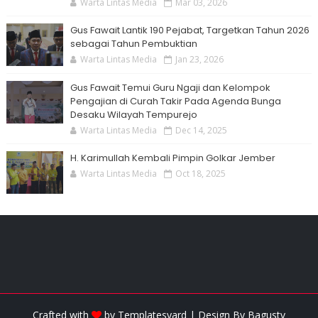
Warta Lintas Media
Mar 03, 2026
Gus Fawait Lantik 190 Pejabat, Targetkan Tahun 2026
sebagai Tahun Pembuktian
Warta Lintas Media
Jan 23, 2026
Gus Fawait Temui Guru Ngaji dan Kelompok
Pengajian di Curah Takir Pada Agenda Bunga
Desaku Wilayah Tempurejo
Warta Lintas Media
Dec 14, 2025
H. Karimullah Kembali Pimpin Golkar Jember
Warta Lintas Media
Oct 18, 2025
Crafted with
by
Templatesyard
| Design By
Bagustv