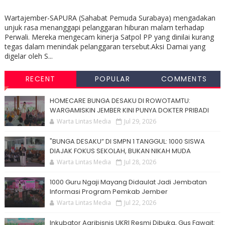
Wartajember-SAPURA (Sahabat Pemuda Surabaya) mengadakan
unjuk rasa menanggapi pelanggaran hiburan malam terhadap
Perwali. Mereka mengecam kinerja Satpol PP yang dinilai kurang
tegas dalam menindak pelanggaran tersebut.Aksi Damai yang
digelar oleh S...
RECENT
POPULAR
COMMENTS
HOMECARE BUNGA DESAKU DI ROWOTAMTU:
WARGAMISKIN JEMBER KINI PUNYA DOKTER PRIBADI
Warta Lintas Media
Jul 29, 2026
"BUNGA DESAKU” DI SMPN 1 TANGGUL: 1000 SISWA
DIAJAK FOKUS SEKOLAH, BUKAN NIKAH MUDA
Warta Lintas Media
Jul 28, 2026
1000 Guru Ngaji Mayang Didaulat Jadi Jembatan
Informasi Program Pemkab Jember
Warta Lintas Media
Jul 22, 2026
Inkubator Agribisnis UKRI Resmi Dibuka, Gus Fawait: