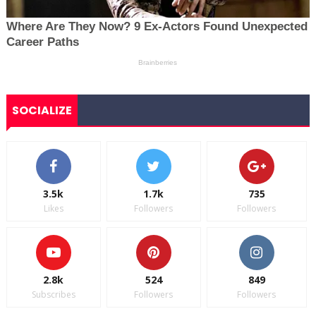
SOCIALIZE
3.5k
1.7k
735
Likes
Followers
Followers
2.8k
524
849
Subscribes
Followers
Followers