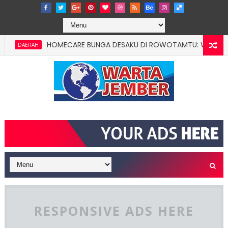
HOMECARE BUNGA DESAKU DI ROWOTAMTU: WARGAMISKIN JE
DAERAH
RESPONSIVE ADS HERE