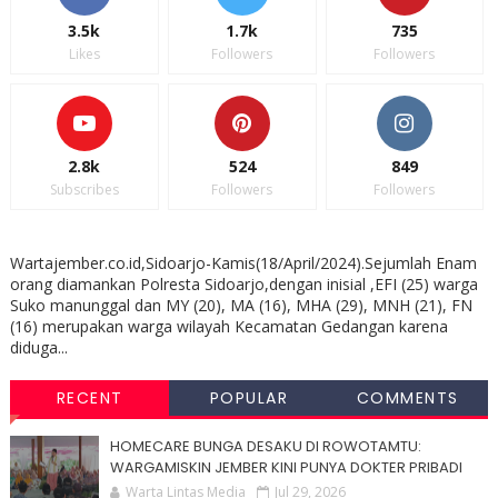
3.5k
1.7k
735
Likes
Followers
Followers
2.8k
524
849
Subscribes
Followers
Followers
Wartajember.co.id,Sidoarjo-Kamis(18/April/2024).Sejumlah Enam
orang diamankan Polresta Sidoarjo,dengan inisial ,EFI (25) warga
Suko manunggal dan MY (20), MA (16), MHA (29), MNH (21), FN
(16) merupakan warga wilayah Kecamatan Gedangan karena
diduga...
RECENT
POPULAR
COMMENTS
HOMECARE BUNGA DESAKU DI ROWOTAMTU:
WARGAMISKIN JEMBER KINI PUNYA DOKTER PRIBADI
Warta Lintas Media
Jul 29, 2026