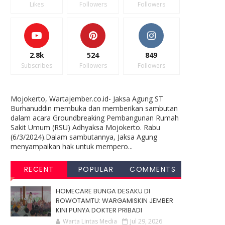
Likes
Followers
Followers
2.8k
524
849
Subscribes
Followers
Followers
Mojokerto, Wartajember.co.id- Jaksa Agung ST
Burhanuddin membuka dan memberikan sambutan
dalam acara Groundbreaking Pembangunan Rumah
Sakit Umum (RSU) Adhyaksa Mojokerto. Rabu
(6/3/2024).Dalam sambutannya, Jaksa Agung
menyampaikan hak untuk mempero...
RECENT
POPULAR
COMMENTS
HOMECARE BUNGA DESAKU DI
ROWOTAMTU: WARGAMISKIN JEMBER
KINI PUNYA DOKTER PRIBADI
Warta Lintas Media
Jul 29, 2026