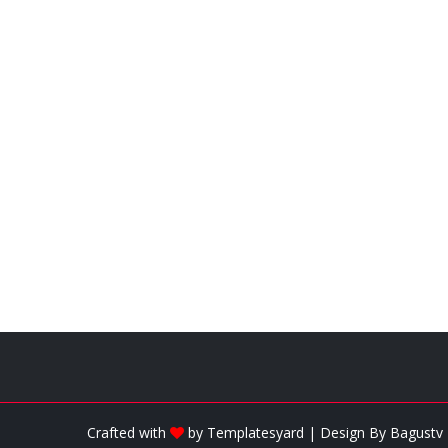
Crafted with
by
Templatesyard
| Design By
Bagustv 