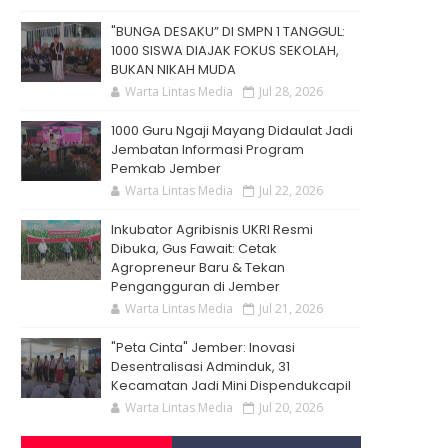
"BUNGA DESAKU” DI SMPN 1 TANGGUL:
1000 SISWA DIAJAK FOKUS SEKOLAH,
BUKAN NIKAH MUDA
Warta Lintas Media
Jul 28, 2026
1000 Guru Ngaji Mayang Didaulat Jadi
Jembatan Informasi Program
Pemkab Jember
Warta Lintas Media
Jul 22, 2026
Inkubator Agribisnis UKRI Resmi
Dibuka, Gus Fawait: Cetak
Agropreneur Baru & Tekan
Pengangguran di Jember
Warta Lintas Media
Jul 21, 2026
"Peta Cinta" Jember: Inovasi
Desentralisasi Adminduk, 31
Kecamatan Jadi Mini Dispendukcapil
Warta Lintas Media
Jul 20, 2026