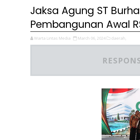
Jaksa Agung ST Burh
Pembangunan Awal RS
Warta Lintas Media
March 06, 2024
daerah,
RESPONS