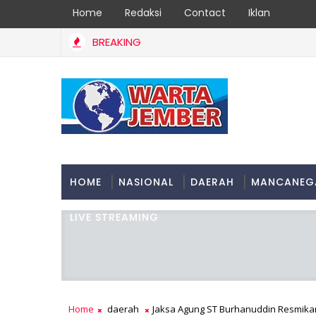
Home
Redaksi
Contact
Iklan
BREAKING
HOME
NASIONAL
DAERAH
MANCANEG
LIVE STREAMING
Home
daerah
Jaksa Agung ST Burhanuddin Resmik