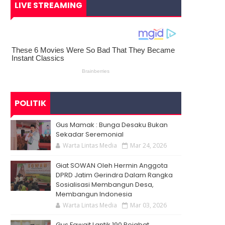
LIVE STREAMING
POLITIK
Gus Mamak : Bunga Desaku Bukan
Sekadar Seremonial
Warta Lintas Media
Mar 24, 2026
Giat SOWAN Oleh Hermin Anggota
DPRD Jatim Gerindra Dalam Rangka
Sosialisasi Membangun Desa,
Membangun Indonesia
Warta Lintas Media
Mar 03, 2026
Gus Fawait Lantik 190 Pejabat,