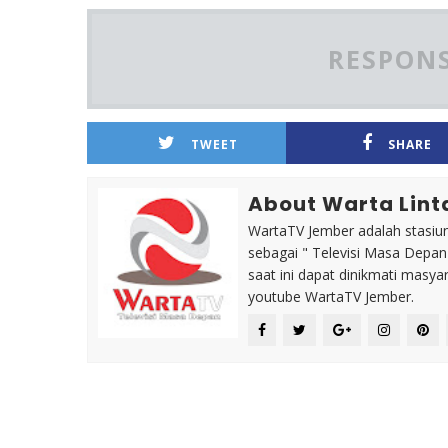
RESPONS
TWEET
SHARE
About Warta Lint
WartaTV Jember adalah stasiun 
sebagai " Televisi Masa Depa
saat ini dapat dinikmati masy
youtube WartaTV Jember.