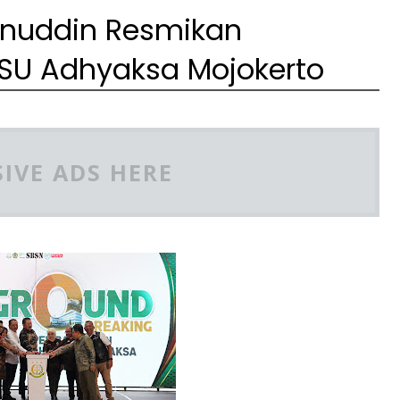
anuddin Resmikan
U Adhyaksa Mojokerto
IVE ADS HERE