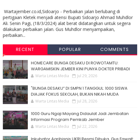
Wartajember.co.id,Sidoarjo - Perbaikan jalan berlubang di
pertigaan Kletek menjadi atensi Bupati Sidoarjo Ahmad Muhdlor
Ali. Senin Pagi, (18/3/2024) alat berat didatangkan untuk segera
dilakukan perbaikan jalan. Gus Muhdlor menyampaikan,
perbaikan...
RECENT
POPULAR
COMMENTS
HOMECARE BUNGA DESAKU DI ROWOTAMTU:
WARGAMISKIN JEMBER KINI PUNYA DOKTER PRIBADI
Warta Lintas Media
Jul 29, 2026
"BUNGA DESAKU” DI SMPN 1 TANGGUL: 1000 SISWA
DIAJAK FOKUS SEKOLAH, BUKAN NIKAH MUDA
Warta Lintas Media
Jul 28, 2026
1000 Guru Ngaji Mayang Didaulat Jadi Jembatan
Informasi Program Pemkab Jember
Warta Lintas Media
Jul 22, 2026
Inkubator Agribisnis UKRI Resmi Dibuka, Gus Fawait: