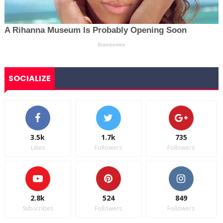
SOCIALIZE
3.5k
1.7k
735
Likes
Followers
Followers
2.8k
524
849
Subscribes
Followers
Followers