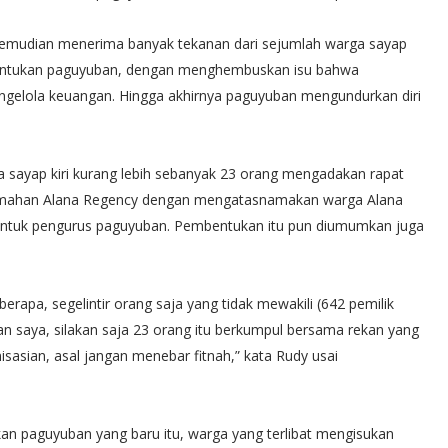
 kemudian menerima banyak tekanan dari sejumlah warga sayap
pembentukan paguyuban, dengan menghembuskan isu bahwa
gelola keuangan. Hingga akhirnya paguyuban mengundurkan diri
a sayap kiri kurang lebih sebanyak 23 orang mengadakan rapat
Perumahan Alana Regency dengan mengatasnamakan warga Alana
ntuk pengurus paguyuban. Pembentukan itu pun diumumkan juga
erapa, segelintir orang saja yang tidak mewakili (642 pemilik
pan saya, silakan saja 23 orang itu berkumpul bersama rekan yang
isasian, asal jangan menebar fitnah,” kata Rudy usai
kan paguyuban yang baru itu, warga yang terlibat mengisukan