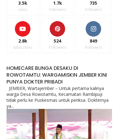
3.5k
1.7k
735
Likes
Followers
Followers
2.8k
524
849
Subscribes
Followers
Followers
HOMECARE BUNGA DESAKU DI
ROWOTAMTU: WARGAMISKIN JEMBER KINI
PUNYA DOKTER PRIBADI
JEMBER, Wartajember – Untuk pertama kalinya
warga Desa Rowotamtu, Kecamatan Rambipuji
tidak perlu ke Puskesmas untuk periksa. Dokternya
ya...