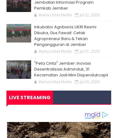
Jembatan Informasi Program
Pemkab Jember
Warta Lintas Media
Jul 22, 2026
Inkubator Agribisnis UKRI Resmi
Dibuka, Gus Fawait: Cetak
Agropreneur Baru & Tekan
Pengangguran di Jember
Warta Lintas Media
Jul 21, 2026
"Peta Cinta" Jember: Inovasi
Desentralisasi Adminduk, 31
Kecamatan Jadi Mini Dispendukcapil
Warta Lintas Media
Jul 20, 2026
LIVE STREAMING