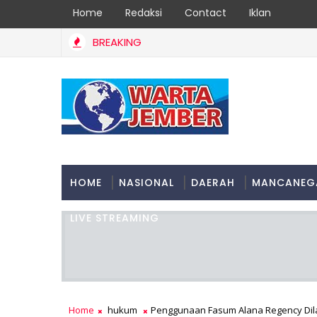
Home
Redaksi
Contact
Iklan
BREAKING
HOME
NASIONAL
DAERAH
MANCANEG
LIVE STREAMING
Home
hukum
Penggunaan Fasum Alana Regency Dilar