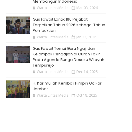
Membangun Indonesia
Warta Lintas Media
Mar 03, 2026
Gus Fawait Lantik 190 Pejabat,
Targetkan Tahun 2026 sebagai Tahun
Pembuktian
Warta Lintas Media
Jan 23, 2026
Gus Fawait Temui Guru Ngaji dan
Kelompok Pengajian di Curah Takir
Pada Agenda Bunga Desaku Wilayah
Tempurejo
Warta Lintas Media
Dec 14, 2025
H. Karimullah Kembali Pimpin Golkar
Jember
Warta Lintas Media
Oct 18, 2025