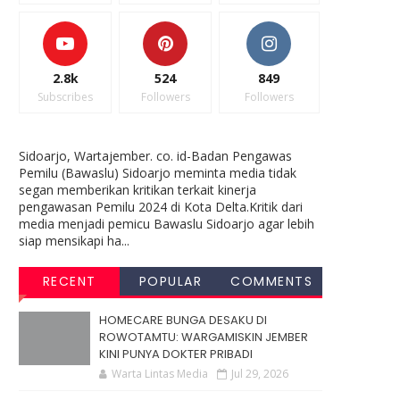
2.8k
524
849
Subscribes
Followers
Followers
Sidoarjo, Wartajember. co. id-Badan Pengawas
Pemilu (Bawaslu) Sidoarjo meminta media tidak
segan memberikan kritikan terkait kinerja
pengawasan Pemilu 2024 di Kota Delta.Kritik dari
media menjadi pemicu Bawaslu Sidoarjo agar lebih
siap mensikapi ha...
RECENT
POPULAR
COMMENTS
HOMECARE BUNGA DESAKU DI
ROWOTAMTU: WARGAMISKIN JEMBER
KINI PUNYA DOKTER PRIBADI
Warta Lintas Media
Jul 29, 2026