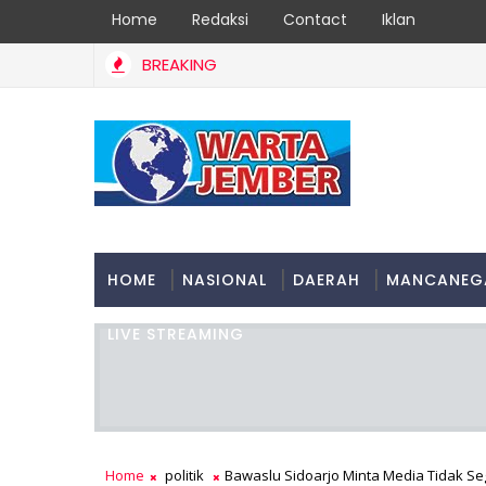
Home
Redaksi
Contact
Iklan
BREAKING
HOME
NASIONAL
DAERAH
MANCANEG
LIVE STREAMING
Home
politik
Bawaslu Sidoarjo Minta Media Tidak Se