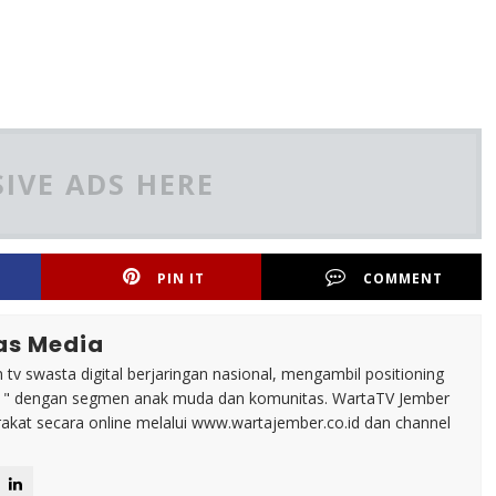
IVE ADS HERE
PIN IT
COMMENT
as Media
tv swasta digital berjaringan nasional, mengambil positioning
n " dengan segmen anak muda dan komunitas. WartaTV Jember
arakat secara online melalui www.wartajember.co.id dan channel