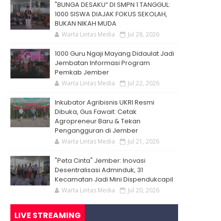
"BUNGA DESAKU” DI SMPN 1 TANGGUL:
1000 SISWA DIAJAK FOKUS SEKOLAH,
BUKAN NIKAH MUDA
Warta Lintas Media
Jul 28, 2026
1000 Guru Ngaji Mayang Didaulat Jadi
Jembatan Informasi Program
Pemkab Jember
Warta Lintas Media
Jul 22, 2026
Inkubator Agribisnis UKRI Resmi
Dibuka, Gus Fawait: Cetak
Agropreneur Baru & Tekan
Pengangguran di Jember
Warta Lintas Media
Jul 21, 2026
"Peta Cinta" Jember: Inovasi
Desentralisasi Adminduk, 31
Kecamatan Jadi Mini Dispendukcapil
Warta Lintas Media
Jul 20, 2026
LIVE STREAMING