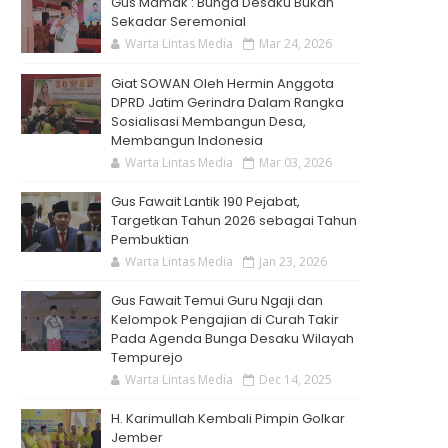
Gus Mamak : Bunga Desaku Bukan
Sekadar Seremonial
Warta Lintas Media
Mar 24, 2026
Giat SOWAN Oleh Hermin Anggota
DPRD Jatim Gerindra Dalam Rangka
Sosialisasi Membangun Desa,
Membangun Indonesia
Warta Lintas Media
Mar 03, 2026
Gus Fawait Lantik 190 Pejabat,
Targetkan Tahun 2026 sebagai Tahun
Pembuktian
Warta Lintas Media
Jan 23, 2026
Gus Fawait Temui Guru Ngaji dan
Kelompok Pengajian di Curah Takir
Pada Agenda Bunga Desaku Wilayah
Tempurejo
Warta Lintas Media
Dec 14, 2025
H. Karimullah Kembali Pimpin Golkar
Jember