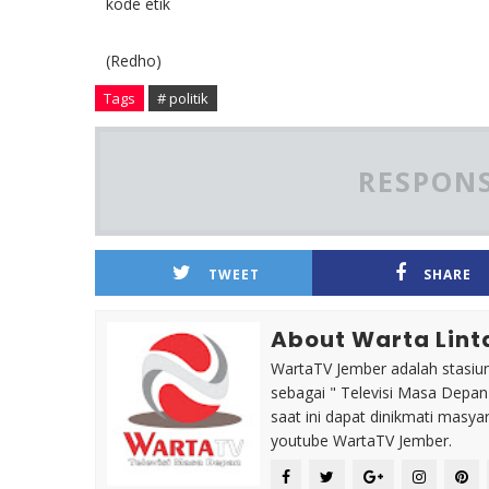
kode etik
(Redho)
Tags
# politik
RESPONS
TWEET
SHARE
About Warta Lint
WartaTV Jember adalah stasiun 
sebagai " Televisi Masa Depa
saat ini dapat dinikmati masy
youtube WartaTV Jember.