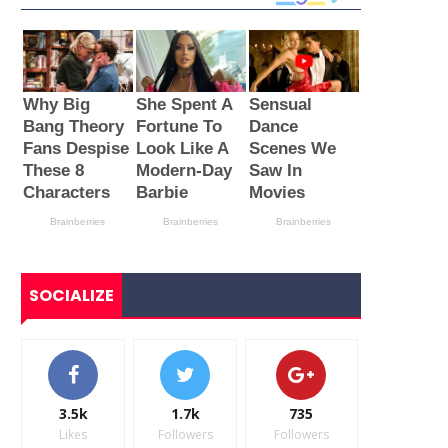
SOCIALIZE
3.5k
1.7k
735
Likes
Followers
Followers