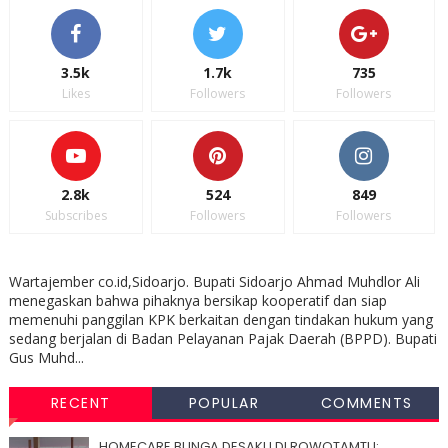
3.5k
1.7k
735
Likes
Followers
Followers
2.8k
524
849
Subscribes
Followers
Followers
Wartajember co.id,Sidoarjo. Bupati Sidoarjo Ahmad Muhdlor Ali
menegaskan bahwa pihaknya bersikap kooperatif dan siap
memenuhi panggilan KPK berkaitan dengan tindakan hukum yang
sedang berjalan di Badan Pelayanan Pajak Daerah (BPPD). Bupati
Gus Muhd...
RECENT
POPULAR
COMMENTS
HOMECARE BUNGA DESAKU DI ROWOTAMTU: