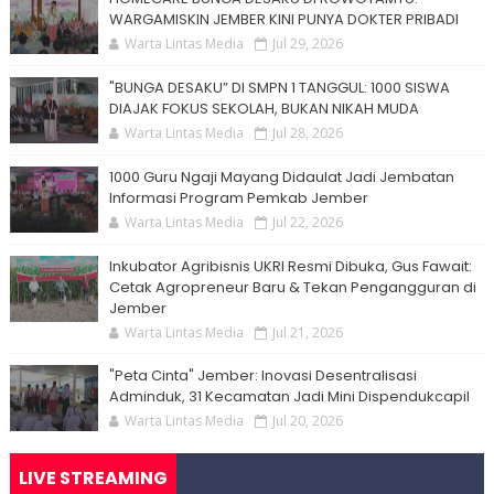
WARGAMISKIN JEMBER KINI PUNYA DOKTER PRIBADI
Warta Lintas Media
Jul 29, 2026
"BUNGA DESAKU” DI SMPN 1 TANGGUL: 1000 SISWA
DIAJAK FOKUS SEKOLAH, BUKAN NIKAH MUDA
Warta Lintas Media
Jul 28, 2026
1000 Guru Ngaji Mayang Didaulat Jadi Jembatan
Informasi Program Pemkab Jember
Warta Lintas Media
Jul 22, 2026
Inkubator Agribisnis UKRI Resmi Dibuka, Gus Fawait:
Cetak Agropreneur Baru & Tekan Pengangguran di
Jember
Warta Lintas Media
Jul 21, 2026
"Peta Cinta" Jember: Inovasi Desentralisasi
Adminduk, 31 Kecamatan Jadi Mini Dispendukcapil
Warta Lintas Media
Jul 20, 2026
LIVE STREAMING