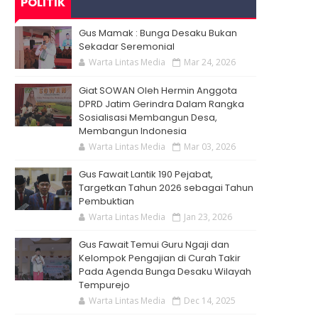
POLITIK
Gus Mamak : Bunga Desaku Bukan
Sekadar Seremonial
Warta Lintas Media
Mar 24, 2026
Giat SOWAN Oleh Hermin Anggota
DPRD Jatim Gerindra Dalam Rangka
Sosialisasi Membangun Desa,
Membangun Indonesia
Warta Lintas Media
Mar 03, 2026
Gus Fawait Lantik 190 Pejabat,
Targetkan Tahun 2026 sebagai Tahun
Pembuktian
Warta Lintas Media
Jan 23, 2026
Gus Fawait Temui Guru Ngaji dan
Kelompok Pengajian di Curah Takir
Pada Agenda Bunga Desaku Wilayah
Tempurejo
Warta Lintas Media
Dec 14, 2025