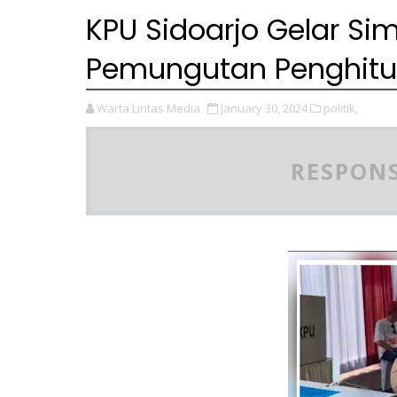
KPU Sidoarjo Gelar Si
Pemungutan Penghitu
Warta Lintas Media
January 30, 2024
politik,
RESPONS