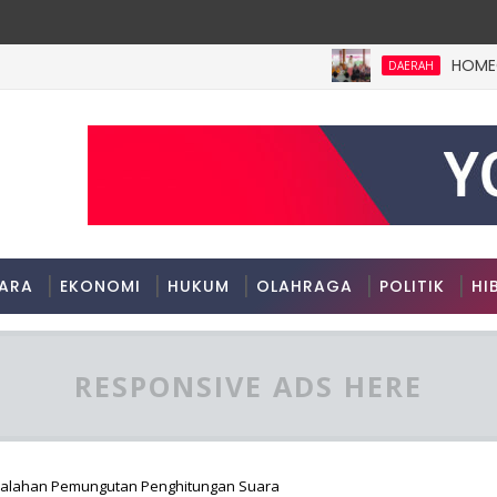
HOMECARE B
DAERAH
ARA
EKONOMI
HUKUM
OLAHRAGA
POLITIK
HI
RESPONSIVE ADS HERE
esalahan Pemungutan Penghitungan Suara