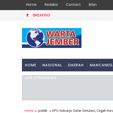
Home
Redaksi
Contact
Iklan
BREAKING
HOME
NASIONAL
DAERAH
MANCANEG
LIVE STREAMING
Home
politik
KPU Sidoarjo Gelar Simulasi, Cegah K