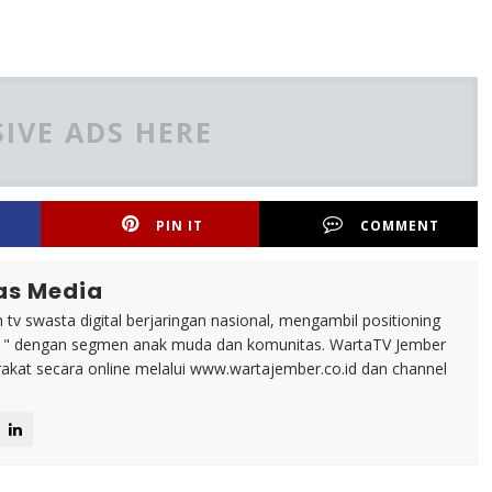
IVE ADS HERE
PIN IT
COMMENT
as Media
tv swasta digital berjaringan nasional, mengambil positioning
n " dengan segmen anak muda dan komunitas. WartaTV Jember
arakat secara online melalui www.wartajember.co.id dan channel