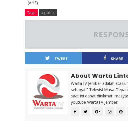
(AHF)
Tags
# politik
RESPONS
TWEET
SHARE
About Warta Lint
WartaTV Jember adalah stasiun 
sebagai " Televisi Masa Depa
saat ini dapat dinikmati masy
youtube WartaTV Jember.