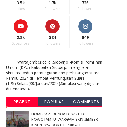
3.5k
1.7k
735
Likes
Followers
Followers
2.8k
524
849
Subscribes
Followers
Followers
Wartajember.co.id ,Sidoarjo -Komisi Pemilihan
Umum (KPU) Kabupaten Sidoarjo, menggelar
simulasi kedua pemungutan dan perhitungan suara
Pemilu 2024 di Tempat Pemungutan Suara
(TPS).Selasa(30/Januari/2024).Simulasi yang digelar
di Pendapa A...
RECENT
POPULAR
COMMENTS
HOMECARE BUNGA DESAKU DI
ROWOTAMTU: WARGAMISKIN JEMBER
KINI PUNYA DOKTER PRIBADI