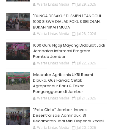
Warta Lintas Media
Jul 29, 2026
"BUNGA DESAKU” DI SMPN 1 TANGGUL:
1000 SISWA DIAJAK FOKUS SEKOLAH,
BUKAN NIKAH MUDA
Warta Lintas Media
Jul 28, 2026
1000 Guru Ngaji Mayang Didaulat Jadi
Jembatan Informasi Program
Pemkab Jember
Warta Lintas Media
Jul 22, 2026
Inkubator Agribisnis UKRI Resmi
Dibuka, Gus Fawait: Cetak
Agropreneur Baru & Tekan
Pengangguran di Jember
Warta Lintas Media
Jul 21, 2026
"Peta Cinta" Jember: Inovasi
Desentralisasi Adminduk, 31
Kecamatan Jadi Mini Dispendukcapil
Warta Lintas Media
Jul 20, 2026