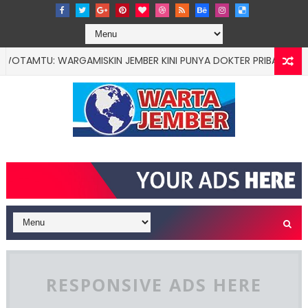
TU: WARGAMISKIN JEMBER KINI PUNYA DOKTER PRIBADI
EDUCA
RESPONSIVE ADS HERE