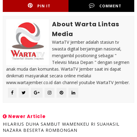
PIN IT
COMMENT
About Warta Lintas
Media
WartaTV Jember adalah stasiun tv
swasta digital berjaringan nasional,
mengambil positioning sebagai "
Televisi Masa Depan " dengan segmen
anak muda dan komunitas. WartaTV Jember saat ini dapat
dinikmati masyarakat secara online melalui
www.wartajember.co.id dan channel youtube WartaTV Jember.
Newer Article
HILARIUS DUHA SAMBUT WAMENKEU RI SUAHASIL
NAZARA BESERTA ROMBONGAN