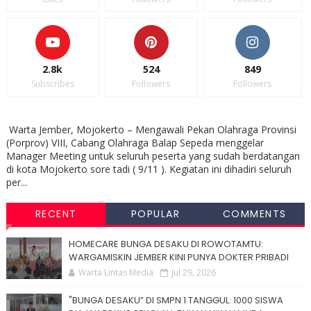
2.8k
524
849
Subscribes
Followers
Followers
Warta Jember, Mojokerto – Mengawali Pekan Olahraga Provinsi
(Porprov) VIII, Cabang Olahraga Balap Sepeda menggelar
Manager Meeting untuk seluruh peserta yang sudah berdatangan
di kota Mojokerto sore tadi ( 9/11 ). Kegiatan ini dihadiri seluruh
per...
RECENT
POPULAR
COMMENTS
HOMECARE BUNGA DESAKU DI ROWOTAMTU:
WARGAMISKIN JEMBER KINI PUNYA DOKTER PRIBADI
Warta Lintas Media
Jul 29, 2026
"BUNGA DESAKU” DI SMPN 1 TANGGUL: 1000 SISWA