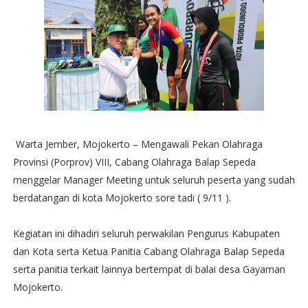
Warta Jember, Mojokerto – Mengawali Pekan Olahraga
Provinsi (Porprov) VIII, Cabang Olahraga Balap Sepeda
menggelar Manager Meeting untuk seluruh peserta yang sudah
berdatangan di kota Mojokerto sore tadi ( 9/11 ).
Kegiatan ini dihadiri seluruh perwakilan Pengurus Kabupaten
dan Kota serta Ketua Panitia Cabang Olahraga Balap Sepeda
serta panitia terkait lainnya bertempat di balai desa Gayaman
Mojokerto.