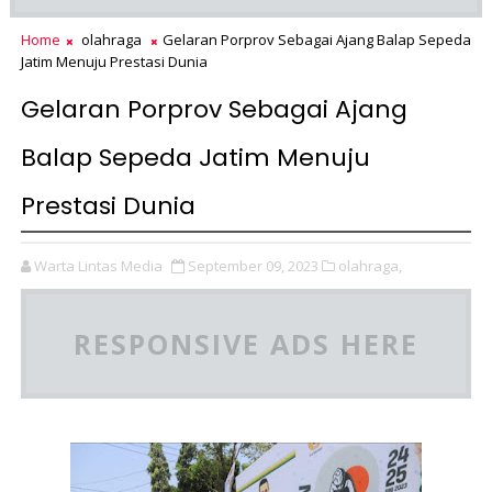
Home
olahraga
Gelaran Porprov Sebagai Ajang Balap Sepeda
Jatim Menuju Prestasi Dunia
Gelaran Porprov Sebagai Ajang
Balap Sepeda Jatim Menuju
Prestasi Dunia
Warta Lintas Media
September 09, 2023
olahraga,
RESPONSIVE ADS HERE