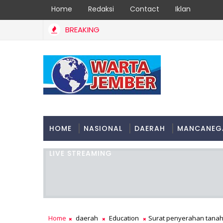
Home
Redaksi
Contact
Iklan
BREAKING
HOME
NASIONAL
DAERAH
MANCANEG
LIVE STREAMING
Home
daerah
Education
Surat penyerahan tana