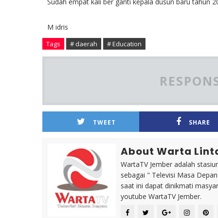
Sudah empat kali ber ganti kepala dusun baru tahun 2
M idris
Tags
# daerah
# Education
RESPONS
TWEET
SHARE
About Warta Lint
WartaTV Jember adalah stasiun 
sebagai " Televisi Masa Depa
saat ini dapat dinikmati masy
youtube WartaTV Jember.