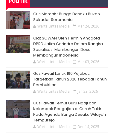
POLITIK
Gus Mamak : Bunga Desaku Bukan
Sekadar Seremonial
Warta Lintas Media
Mar 24, 2026
Giat SOWAN Oleh Hermin Anggota
DPRD Jatim Gerindra Dalam Rangka
Sosialisasi Membangun Desa,
Membangun Indonesia
Warta Lintas Media
Mar 03, 2026
Gus Fawait Lantik 190 Pejabat,
Targetkan Tahun 2026 sebagai Tahun
Pembuktian
Warta Lintas Media
Jan 23, 2026
Gus Fawait Temui Guru Ngaji dan
Kelompok Pengajian di Curah Takir
Pada Agenda Bunga Desaku Wilayah
Tempurejo
Warta Lintas Media
Dec 14, 2025