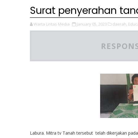
Surat penyerahan ta
Warta Lintas Media
January 05, 2023
daerah,
Educa
RESPONS
Labura. Mitra tv Tanah tersebut telah dikerjakan 