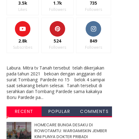
3.5k
1.7k
735
Likes
Followers
Followers
2.8k
524
849
Subscribes
Followers
Followers
Labura. Mitra tv Tanah tersebut telah dikerjakan
pada tahun 2021 bekoan dengan anggaran dd
surat Tombang Pardede no 15 belok 4 sampai
saat sekarang belum selesai. Tanah tersebut di
serahkan dari Tombang Pardede sama kakakya
Boru Pardede pa...
RECENT
POPULAR
COMMENTS
HOMECARE BUNGA DESAKU DI
ROWOTAMTU: WARGAMISKIN JEMBER
KINI PUNYA DOKTER PRIBADI