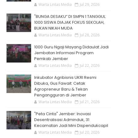
Warta Lintas Media
Jul 29, 2026
"BUNGA DESAKU” DI SMPN 1 TANGGUL:
1000 SISWA DIAJAK FOKUS SEKOLAH,
BUKAN NIKAH MUDA
Warta Lintas Media
Jul 28, 2026
1000 Guru Ngaji Mayang Didaulat Jadi
Jembatan Informasi Program
Pemkab Jember
Warta Lintas Media
Jul 22, 2026
Inkubator Agribisnis UKRI Resmi
Dibuka, Gus Fawait: Cetak
Agropreneur Baru & Tekan
Pengangguran di Jember
Warta Lintas Media
Jul 21, 2026
"Peta Cinta" Jember: Inovasi
Desentralisasi Adminduk, 31
Kecamatan Jadi Mini Dispendukcapil
Warta Lintas Media
Jul 20, 2026