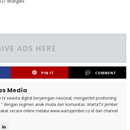
021 ditangani.
IVE ADS HERE
PIN IT
COMMENT
as Media
tv swasta digital berjaringan nasional, mengambil positioning
n " dengan segmen anak muda dan komunitas. WartaTV Jember
arakat secara online melalui www.wartajember.co.id dan channel