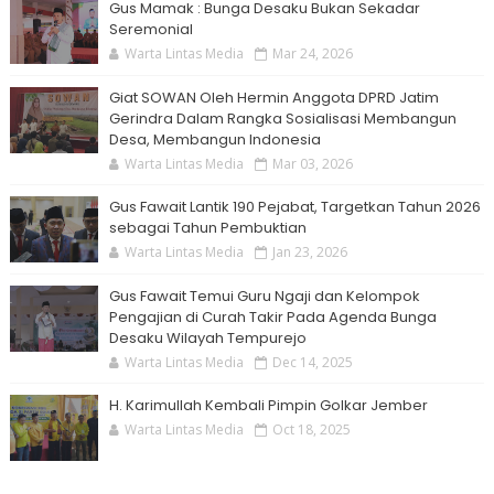
Gus Mamak : Bunga Desaku Bukan Sekadar
Seremonial
Warta Lintas Media
Mar 24, 2026
Giat SOWAN Oleh Hermin Anggota DPRD Jatim
Gerindra Dalam Rangka Sosialisasi Membangun
Desa, Membangun Indonesia
Warta Lintas Media
Mar 03, 2026
Gus Fawait Lantik 190 Pejabat, Targetkan Tahun 2026
sebagai Tahun Pembuktian
Warta Lintas Media
Jan 23, 2026
Gus Fawait Temui Guru Ngaji dan Kelompok
Pengajian di Curah Takir Pada Agenda Bunga
Desaku Wilayah Tempurejo
Warta Lintas Media
Dec 14, 2025
H. Karimullah Kembali Pimpin Golkar Jember
Warta Lintas Media
Oct 18, 2025