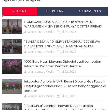
RECENT
POPULAR
COMMENTS
HOMECARE BUNGA DESAKU DI ROWOTAMTU:
WARGAMISKIN JEMBER KINI PUNYA DOKTER PRIBADI
Warta Lintas Media
Jul 29, 2026
"BUNGA DESAKU” DI SMPN 1 TANGGUL: 1000 SISWA
DIAJAK FOKUS SEKOLAH, BUKAN NIKAH MUDA
Warta Lintas Media
Jul 28, 2026
1000 Guru Ngaji Mayang Didaulat Jadi Jembatan
Informasi Program Pemkab Jember
Warta Lintas Media
Jul 22, 2026
Inkubator Agribisnis UKRI Resmi Dibuka, Gus Fawait:
Cetak Agropreneur Baru & Tekan Pengangguran di
Jember
Warta Lintas Media
Jul 21, 2026
"Peta Cinta" Jember: Inovasi Desentralisasi