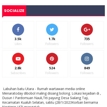
SOCIALIZE
3.5k
1.7k
735
Likes
Followers
Followers
2.8k
524
849
Subscribes
Followers
Followers
Labuhan batu Utara - Rumah wartawan media online
Menaratoday dibobol maling disiang bolong. Lokasi kejadian di ,
Dusun I Pardomuan Nauli,Titi payung Desa Sialang Taji,
Kecamatan Kualuh Selatan, sabtu (28/1/2023Korban bernama
Ngatimin (47) mengatak...