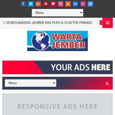
AMISKIN JEMBER KINI PUNYA DOKTER PRIBADI
"B
EDUCATION
RESPONSIVE ADS HERE