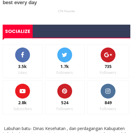
SOCIALIZE
3.5k
1.7k
735
Likes
Followers
Followers
2.8k
524
849
Subscribes
Followers
Followers
Labuhan batu- Dinas Kesehatan , dan perdagangan Kabupaten