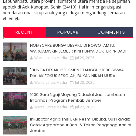
Labuhanbatu utara provinsi sumatera utara merazia ke sejumlah
apotek di Aek Kanopan, Senin (24/10). Hal ini mengantisipasi
peredaran obat sirup anak yang diduga mengandung cemaran
etilen gl...
RECENT
POPULAR
COMMENTS
HOMECARE BUNGA DESAKU DI ROWOTAMTU:
WARGAMISKIN JEMBER KINI PUNYA DOKTER PRIBADI
Warta Lintas Media
Jul 29, 2026
"BUNGA DESAKU” DI SMPN 1 TANGGUL: 1000 SISWA
DIAJAK FOKUS SEKOLAH, BUKAN NIKAH MUDA
Warta Lintas Media
Jul 28, 2026
1000 Guru Ngaji Mayang Didaulat Jadi Jembatan
Informasi Program Pemkab Jember
Warta Lintas Media
Jul 22, 2026
Inkubator Agribisnis UKRI Resmi Dibuka, Gus Fawait:
Cetak Agropreneur Baru & Tekan Pengangguran di
Jember