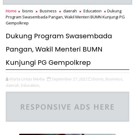
Home
bisnis
Business
daerah
Education
Dukung
Program Swasembada Pangan, Wakil Menteri BUMN Kunjungi PG
Gempolkrep
Dukung Program Swasembada
Pangan, Wakil Menteri BUMN
Kunjungi PG Gempolkrep
Warta Lintas Media
September 27, 2022
bisnis,
Business,
daerah,
Education,
RESPONSIVE ADS HERE