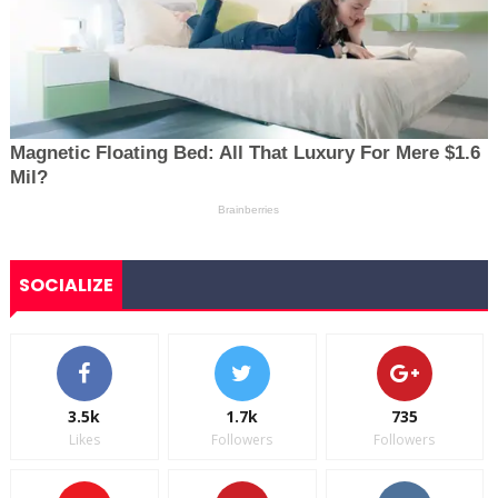
SOCIALIZE
3.5k
1.7k
735
Likes
Followers
Followers