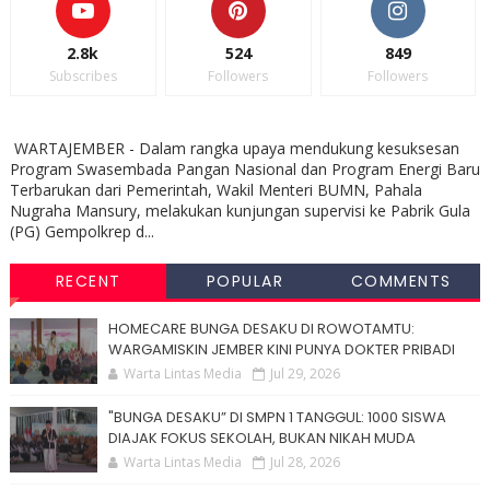
2.8k
524
849
Subscribes
Followers
Followers
WARTAJEMBER - Dalam rangka upaya mendukung kesuksesan
Program Swasembada Pangan Nasional dan Program Energi Baru
Terbarukan dari Pemerintah, Wakil Menteri BUMN, Pahala
Nugraha Mansury, melakukan kunjungan supervisi ke Pabrik Gula
(PG) Gempolkrep d...
RECENT
POPULAR
COMMENTS
HOMECARE BUNGA DESAKU DI ROWOTAMTU:
WARGAMISKIN JEMBER KINI PUNYA DOKTER PRIBADI
Warta Lintas Media
Jul 29, 2026
"BUNGA DESAKU” DI SMPN 1 TANGGUL: 1000 SISWA
DIAJAK FOKUS SEKOLAH, BUKAN NIKAH MUDA
Warta Lintas Media
Jul 28, 2026