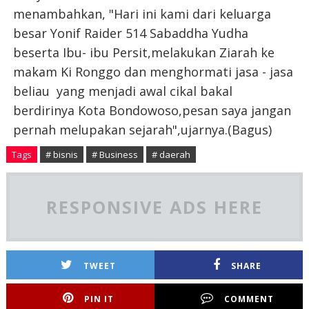
menambahkan, "Hari ini kami dari keluarga
besar Yonif Raider 514 Sabaddha Yudha
beserta Ibu- ibu Persit,melakukan Ziarah ke
makam Ki Ronggo dan menghormati jasa - jasa
beliau yang menjadi awal cikal bakal
berdirinya Kota Bondowoso,pesan saya jangan
pernah melupakan sejarah",ujarnya.(Bagus)
Tags
# bisnis
# Business
# daerah
RESPONSIVE ADS HERE
TWEET
SHARE
PIN IT
COMMENT