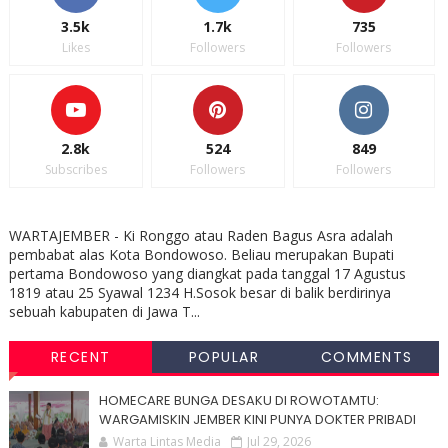
3.5k
1.7k
735
Likes
Followers
Followers
2.8k
524
849
Subscribes
Followers
Followers
WARTAJEMBER - Ki Ronggo atau Raden Bagus Asra adalah
pembabat alas Kota Bondowoso. Beliau merupakan Bupati
pertama Bondowoso yang diangkat pada tanggal 17 Agustus
1819 atau 25 Syawal 1234 H.Sosok besar di balik berdirinya
sebuah kabupaten di Jawa T...
RECENT
POPULAR
COMMENTS
HOMECARE BUNGA DESAKU DI ROWOTAMTU:
WARGAMISKIN JEMBER KINI PUNYA DOKTER PRIBADI
Warta Lintas Media
Jul 29, 2026