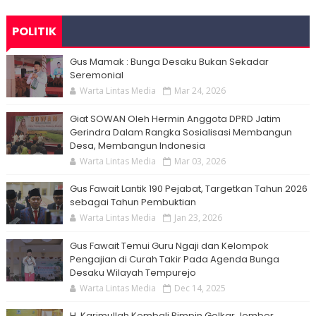
POLITIK
Gus Mamak : Bunga Desaku Bukan Sekadar
Seremonial
Warta Lintas Media
Mar 24, 2026
Giat SOWAN Oleh Hermin Anggota DPRD Jatim
Gerindra Dalam Rangka Sosialisasi Membangun
Desa, Membangun Indonesia
Warta Lintas Media
Mar 03, 2026
Gus Fawait Lantik 190 Pejabat, Targetkan Tahun 2026
sebagai Tahun Pembuktian
Warta Lintas Media
Jan 23, 2026
Gus Fawait Temui Guru Ngaji dan Kelompok
Pengajian di Curah Takir Pada Agenda Bunga
Desaku Wilayah Tempurejo
Warta Lintas Media
Dec 14, 2025
H. Karimullah Kembali Pimpin Golkar Jember