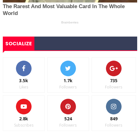
SOCIALIZE
3.5k
1.7k
735
Likes
Followers
Followers
2.8k
524
849
Subscribes
Followers
Followers