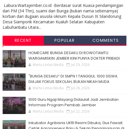
Labura.Wartajember.co.id -Berdasar surat Kuasa pendampingan
dari PM (34 Thn), suami dari Bunga (bukan nama sebenarnya)
korban dari dugaan asusila oknum Kepala Dusun IX Silandorung
Desa Siamporik Kecamatan Kualuh Selatan Kabupaten
Labuhanbatu Utara...
RECENT
POPULAR
COMMENTS
HOMECARE BUNGA DESAKU DI ROWOTAMTU:
WARGAMISKIN JEMBER KINI PUNYA DOKTER PRIBADI
Warta Lintas Media
Jul 29, 2026
"BUNGA DESAKU” DI SMPN 1 TANGGUL: 1000 SISWA
DIAJAK FOKUS SEKOLAH, BUKAN NIKAH MUDA
Warta Lintas Media
Jul 28, 2026
1000 Guru Ngaji Mayang Didaulat Jadi Jembatan
Informasi Program Pemkab Jember
Warta Lintas Media
Jul 22, 2026
Inkubator Agribisnis UKRI Resmi Dibuka, Gus Fawait:
Cetak Agropreneur Baru & Tekan Pengangguran di