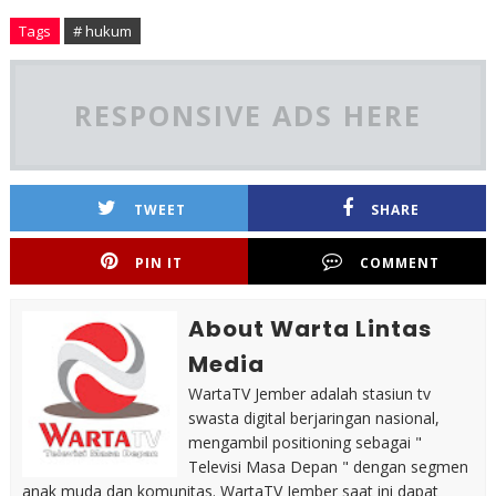
Tags
# hukum
RESPONSIVE ADS HERE
TWEET
SHARE
PIN IT
COMMENT
About Warta Lintas
Media
WartaTV Jember adalah stasiun tv
swasta digital berjaringan nasional,
mengambil positioning sebagai "
Televisi Masa Depan " dengan segmen
anak muda dan komunitas. WartaTV Jember saat ini dapat