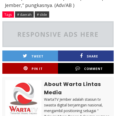
Jember,” pungkasnya. (Adv/AB )
Tags
# daerah
# slide
RESPONSIVE ADS HERE
TWEET
SHARE
PIN IT
COMMENT
About Warta Lintas
Media
WartaTV Jember adalah stasiun tv
swasta digital berjaringan nasional,
mengambil positioning sebagai "