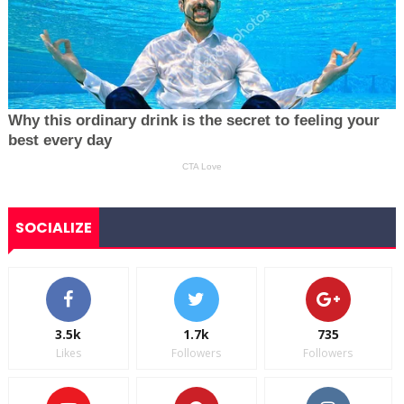
SOCIALIZE
3.5k
1.7k
735
Likes
Followers
Followers