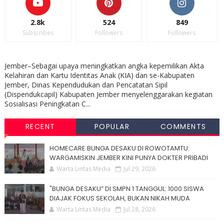
2.8k
524
849
Subscribes
Followers
Followers
Jember–Sebagai upaya meningkatkan angka kepemilikan Akta
Kelahiran dan Kartu Identitas Anak (KIA) dan se-Kabupaten
Jember, Dinas Kependudukan dan Pencatatan Sipil
(Dispendukcapil) Kabupaten Jember menyelenggarakan kegiatan
Sosialisasi Peningkatan C...
RECENT
POPULAR
COMMENTS
HOMECARE BUNGA DESAKU DI ROWOTAMTU:
WARGAMISKIN JEMBER KINI PUNYA DOKTER PRIBADI
Warta Lintas Media
Jul 29, 2026
"BUNGA DESAKU” DI SMPN 1 TANGGUL: 1000 SISWA
DIAJAK FOKUS SEKOLAH, BUKAN NIKAH MUDA
Warta Lintas Media
Jul 28, 2026