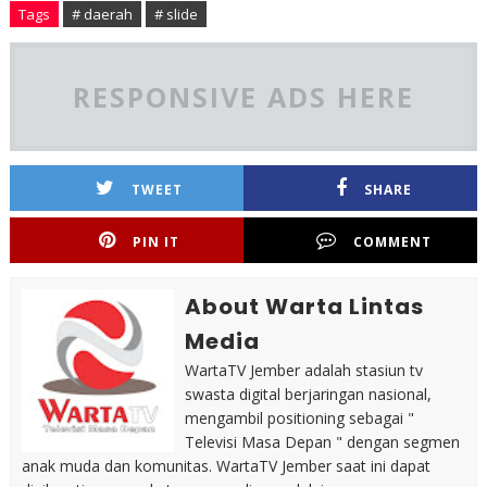
Tags
# daerah
# slide
RESPONSIVE ADS HERE
TWEET
SHARE
PIN IT
COMMENT
About Warta Lintas
Media
WartaTV Jember adalah stasiun tv
swasta digital berjaringan nasional,
mengambil positioning sebagai "
Televisi Masa Depan " dengan segmen
anak muda dan komunitas. WartaTV Jember saat ini dapat