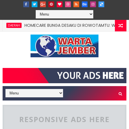
HOMECARE BUNGA DESAKU DI ROWOTAMTU: WARGAMISKIN JEM
ERAH
RESPONSIVE ADS HERE