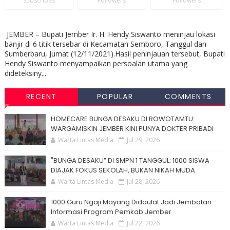
Subscribes
Followers
Followers
JEMBER – Bupati Jember Ir. H. Hendy Siswanto meninjau lokasi
banjir di 6 titik tersebar di Kecamatan Semboro, Tanggul dan
Sumberbaru, Jumat (12/11/2021).Hasil peninjauan tersebut, Bupati
Hendy Siswanto menyampaikan persoalan utama yang
dideteksiny...
RECENT
POPULAR
COMMENTS
HOMECARE BUNGA DESAKU DI ROWOTAMTU:
WARGAMISKIN JEMBER KINI PUNYA DOKTER PRIBADI
Warta Lintas Media
Jul 29, 2026
"BUNGA DESAKU” DI SMPN 1 TANGGUL: 1000 SISWA
DIAJAK FOKUS SEKOLAH, BUKAN NIKAH MUDA
Warta Lintas Media
Jul 28, 2026
1000 Guru Ngaji Mayang Didaulat Jadi Jembatan
Informasi Program Pemkab Jember
Warta Lintas Media
Jul 22, 2026