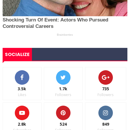
SOCIALIZE
3.5k
1.7k
735
Likes
Followers
Followers
2.8k
524
849