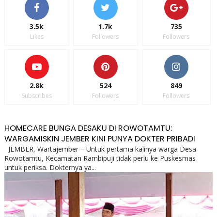
3.5k
1.7k
735
Likes
Followers
Followers
2.8k
524
849
Subscribes
Followers
Followers
HOMECARE BUNGA DESAKU DI ROWOTAMTU:
WARGAMISKIN JEMBER KINI PUNYA DOKTER PRIBADI
JEMBER, Wartajember – Untuk pertama kalinya warga Desa
Rowotamtu, Kecamatan Rambipuji tidak perlu ke Puskesmas
untuk periksa. Dokternya ya...