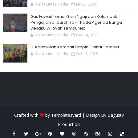
Warta Lintas Media
Jan 23, 2026
Gus Fawait Temui Guru Ngaji dan Kelompok
Pengajian di Curah Takir Pada Agenda Bunga
Desaku Wilayah Tempurejo
Warta Lintas Media
Dec 14, 2025
H. Karimullah Kembali Pimpin Golkar Jember
Warta Lintas Media
Oct 18, 2025
Crafted with
by
Templatesyard
| Design By
Bagustv
Production