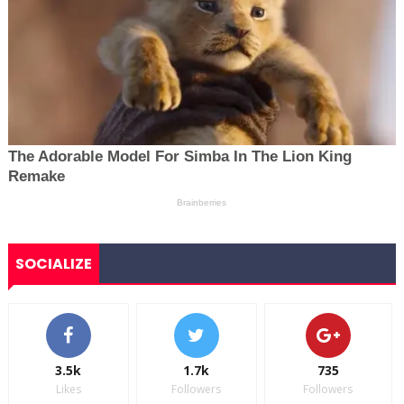
SOCIALIZE
3.5k
1.7k
735
Likes
Followers
Followers