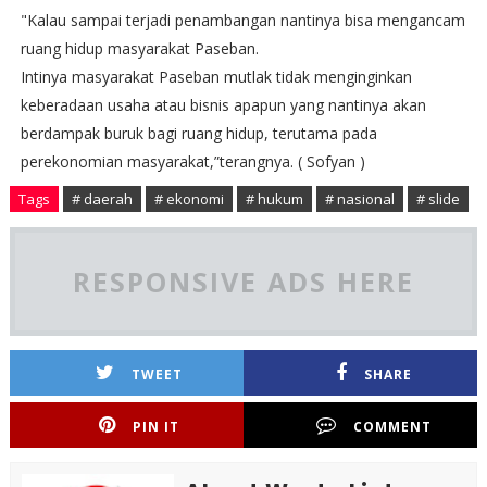
"Kalau sampai terjadi penambangan nantinya bisa mengancam
ruang hidup masyarakat Paseban.
Intinya masyarakat Paseban mutlak tidak menginginkan
keberadaan usaha atau bisnis apapun yang nantinya akan
berdampak buruk bagi ruang hidup, terutama pada
perekonomian masyarakat,”terangnya. ( Sofyan )
Tags
# daerah
# ekonomi
# hukum
# nasional
# slide
RESPONSIVE ADS HERE
TWEET
SHARE
PIN IT
COMMENT