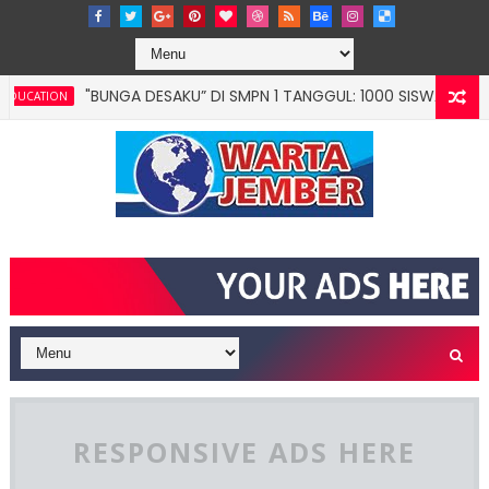
"BUNGA DESAKU” DI SMPN 1 TANGGUL: 1000 SISWA DIAJAK FO
TION
RESPONSIVE ADS HERE