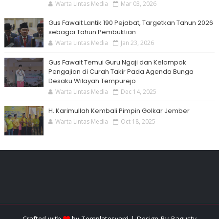
Warta Lintas Media
Mar 03, 2026
Gus Fawait Lantik 190 Pejabat, Targetkan Tahun 2026
sebagai Tahun Pembuktian
Warta Lintas Media
Jan 23, 2026
Gus Fawait Temui Guru Ngaji dan Kelompok
Pengajian di Curah Takir Pada Agenda Bunga
Desaku Wilayah Tempurejo
Warta Lintas Media
Dec 14, 2025
H. Karimullah Kembali Pimpin Golkar Jember
Warta Lintas Media
Oct 18, 2025
Crafted with
by
Templatesyard
| Design By
Bagustv