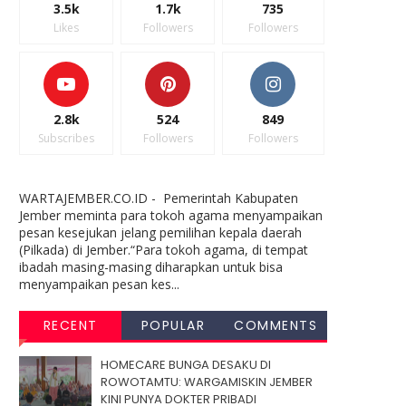
3.5k
1.7k
735
Likes
Followers
Followers
2.8k
524
849
Subscribes
Followers
Followers
WARTAJEMBER.CO.ID - Pemerintah Kabupaten
Jember meminta para tokoh agama menyampaikan
pesan kesejukan jelang pemilihan kepala daerah
(Pilkada) di Jember.“Para tokoh agama, di tempat
ibadah masing-masing diharapkan untuk bisa
menyampaikan pesan kes...
RECENT
POPULAR
COMMENTS
HOMECARE BUNGA DESAKU DI
ROWOTAMTU: WARGAMISKIN JEMBER
KINI PUNYA DOKTER PRIBADI