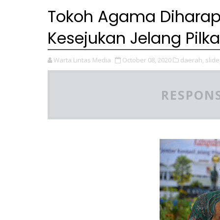
Tokoh Agama Dihara
Kesejukan Jelang Pil
Warta Lintas Media
October 08, 2020
daerah,
slide
RESPONS