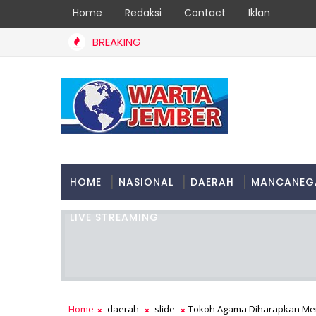
Home
Redaksi
Contact
Iklan
BREAKING
HOME
NASIONAL
DAERAH
MANCANEG
LIVE STREAMING
Home
daerah
slide
Tokoh Agama Diharapkan Mem