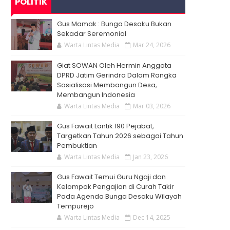
POLITIK
Gus Mamak : Bunga Desaku Bukan
Sekadar Seremonial
Warta Lintas Media
Mar 24, 2026
Giat SOWAN Oleh Hermin Anggota
DPRD Jatim Gerindra Dalam Rangka
Sosialisasi Membangun Desa,
Membangun Indonesia
Warta Lintas Media
Mar 03, 2026
Gus Fawait Lantik 190 Pejabat,
Targetkan Tahun 2026 sebagai Tahun
Pembuktian
Warta Lintas Media
Jan 23, 2026
Gus Fawait Temui Guru Ngaji dan
Kelompok Pengajian di Curah Takir
Pada Agenda Bunga Desaku Wilayah
Tempurejo
Warta Lintas Media
Dec 14, 2025