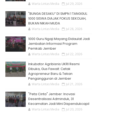
Warta Lintas Media
Jul 29, 2026
"BUNGA DESAKU” DI SMPN 1 TANGGUL:
1000 SISWA DIAJAK FOKUS SEKOLAH,
BUKAN NIKAH MUDA
Warta Lintas Media
Jul 28, 2026
1000 Guru Ngaji Mayang Didaulat Jadi
Jembatan Informasi Program
Pemkab Jember
Warta Lintas Media
Jul 22, 2026
Inkubator Agribisnis UKRI Resmi
Dibuka, Gus Fawait: Cetak
Agropreneur Baru & Tekan
Pengangguran di Jember
Warta Lintas Media
Jul 21, 2026
"Peta Cinta" Jember: Inovasi
Desentralisasi Adminduk, 31
Kecamatan Jadi Mini Dispendukcapil
Warta Lintas Media
Jul 20, 2026