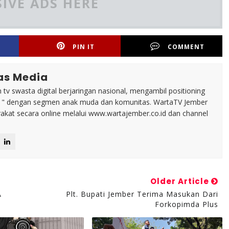
IVE ADS HERE
PIN IT
COMMENT
as Media
tv swasta digital berjaringan nasional, mengambil positioning
n " dengan segmen anak muda dan komunitas. WartaTV Jember
arakat secara online melalui www.wartajember.co.id dan channel
Older Article
A
Plt. Bupati Jember Terima Masukan Dari
Forkopimda Plus