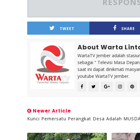
RESPONS
TWEET
SHARE
About Warta Lint
WartaTV Jember adalah stasiun 
sebagai " Televisi Masa Depa
saat ini dapat dinikmati masy
youtube WartaTV Jember.
Newer Article
Kunci Pemersatu Perangkat Desa Adalah MUSD