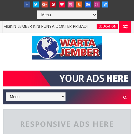
JEMBER KINI PUNYA DOKTER PRIBADI
"BUNGA DESA
EDUCATION
RESPONSIVE ADS HERE