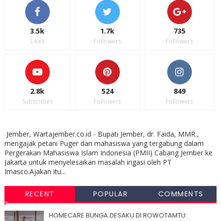
3.5k
1.7k
735
Likes
Followers
Followers
2.8k
524
849
Subscribes
Followers
Followers
Jember, Wartajember.co.id - Bupati Jember, dr. Faida, MMR.,
mengajak petani Puger dan mahasiswa yang tergabung dalam
Pergerakan Mahasiswa Islam Indonesia (PMII) Cabang Jember ke
Jakarta untuk menyelesaikan masalah irigasi oleh PT
Imasco.Ajakan itu...
RECENT
POPULAR
COMMENTS
HOMECARE BUNGA DESAKU DI ROWOTAMTU: