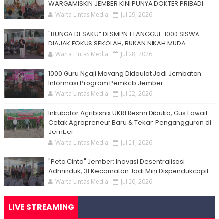
WARGAMISKIN JEMBER KINI PUNYA DOKTER PRIBADI
Warta Lintas Media
Jul 29, 2026
"BUNGA DESAKU” DI SMPN 1 TANGGUL: 1000 SISWA
DIAJAK FOKUS SEKOLAH, BUKAN NIKAH MUDA
Warta Lintas Media
Jul 28, 2026
1000 Guru Ngaji Mayang Didaulat Jadi Jembatan
Informasi Program Pemkab Jember
Warta Lintas Media
Jul 22, 2026
Inkubator Agribisnis UKRI Resmi Dibuka, Gus Fawait:
Cetak Agropreneur Baru & Tekan Pengangguran di
Jember
Warta Lintas Media
Jul 21, 2026
"Peta Cinta" Jember: Inovasi Desentralisasi
Adminduk, 31 Kecamatan Jadi Mini Dispendukcapil
Warta Lintas Media
Jul 20, 2026
LIVE STREAMING