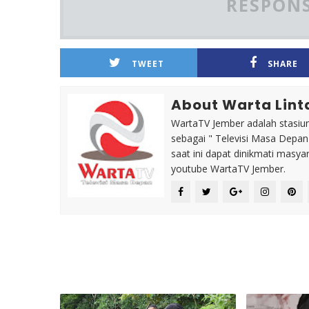
RESPONS
TWEET
SHARE
About Warta Lint
WartaTV Jember adalah stasiun 
sebagai " Televisi Masa Depa
saat ini dapat dinikmati masy
youtube WartaTV Jember.