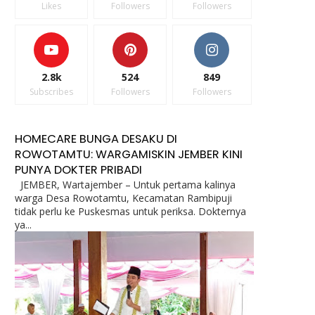
Likes
Followers
Followers
2.8k
524
849
Subscribes
Followers
Followers
HOMECARE BUNGA DESAKU DI
ROWOTAMTU: WARGAMISKIN JEMBER KINI
PUNYA DOKTER PRIBADI
JEMBER, Wartajember – Untuk pertama kalinya
warga Desa Rowotamtu, Kecamatan Rambipuji
tidak perlu ke Puskesmas untuk periksa. Dokternya
ya...