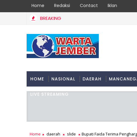
Home
Redaksi
Contact
Iklan
BREAKING
HOME
NASIONAL
DAERAH
MANCANEG
LIVE STREAMING
Home
daerah
slide
Bupati Faida Terima Pengha