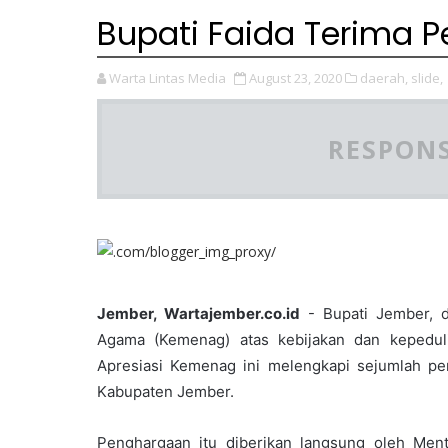
Bupati Faida Terima
Warta Lintas Media
August 23, 2020
daerah,
slide,
RESPONS
Jember, Wartajember.co.id
- Bupati Jember, d
Agama (Kemenag) atas kebijakan dan kepedul
Apresiasi Kemenag ini melengkapi sejumlah pe
Kabupaten Jember.
Penghargaan itu diberikan langsung oleh Me