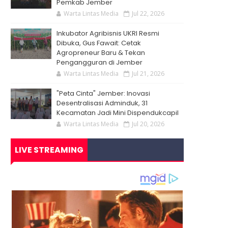
Pemkab Jember
Warta Lintas Media
Jul 22, 2026
Inkubator Agribisnis UKRI Resmi
Dibuka, Gus Fawait: Cetak
Agropreneur Baru & Tekan
Pengangguran di Jember
Warta Lintas Media
Jul 21, 2026
"Peta Cinta" Jember: Inovasi
Desentralisasi Adminduk, 31
Kecamatan Jadi Mini Dispendukcapil
Warta Lintas Media
Jul 20, 2026
LIVE STREAMING