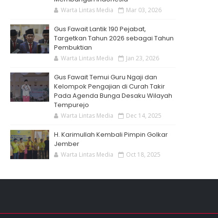
Warta Lintas Media
Mar 03, 2026
Gus Fawait Lantik 190 Pejabat,
Targetkan Tahun 2026 sebagai Tahun
Pembuktian
Warta Lintas Media
Jan 23, 2026
Gus Fawait Temui Guru Ngaji dan
Kelompok Pengajian di Curah Takir
Pada Agenda Bunga Desaku Wilayah
Tempurejo
Warta Lintas Media
Dec 14, 2025
H. Karimullah Kembali Pimpin Golkar
Jember
Warta Lintas Media
Oct 18, 2025