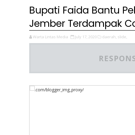
Bupati Faida Bantu P
Jember Terdampak Co
Warta Lintas Media
July 17, 2020
daerah,
slide,
RESPONS