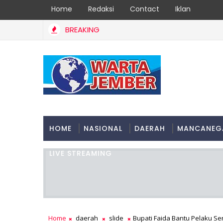
Home
Redaksi
Contact
Iklan
BREAKING
HOME
NASIONAL
DAERAH
MANCANEG
LIVE STREAMING
Home
daerah
slide
Bupati Faida Bantu Pelaku S