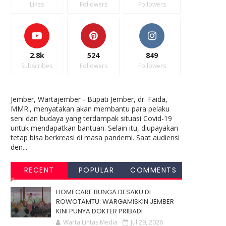
Likes
Followers
Followers
2.8k
524
849
Subscribes
Followers
Followers
Jember, Wartajember - Bupati Jember, dr. Faida,
MMR., menyatakan akan membantu para pelaku
seni dan budaya yang terdampak situasi Covid-19
untuk mendapatkan bantuan. Selain itu, diupayakan
tetap bisa berkreasi di masa pandemi. Saat audiensi
den...
RECENT
POPULAR
COMMENTS
HOMECARE BUNGA DESAKU DI
ROWOTAMTU: WARGAMISKIN JEMBER
KINI PUNYA DOKTER PRIBADI
Warta Lintas Media
Jul 29, 2026