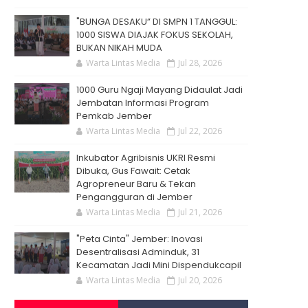
"BUNGA DESAKU” DI SMPN 1 TANGGUL:
1000 SISWA DIAJAK FOKUS SEKOLAH,
BUKAN NIKAH MUDA
Warta Lintas Media
Jul 28, 2026
1000 Guru Ngaji Mayang Didaulat Jadi
Jembatan Informasi Program
Pemkab Jember
Warta Lintas Media
Jul 22, 2026
Inkubator Agribisnis UKRI Resmi
Dibuka, Gus Fawait: Cetak
Agropreneur Baru & Tekan
Pengangguran di Jember
Warta Lintas Media
Jul 21, 2026
"Peta Cinta" Jember: Inovasi
Desentralisasi Adminduk, 31
Kecamatan Jadi Mini Dispendukcapil
Warta Lintas Media
Jul 20, 2026