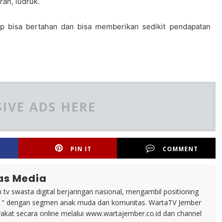
rah, ludruk.
ap bisa bertahan dan bisa memberikan sedikit pendapatan
IVE ADS HERE
PIN IT
COMMENT
as Media
tv swasta digital berjaringan nasional, mengambil positioning
n " dengan segmen anak muda dan komunitas. WartaTV Jember
arakat secara online melalui www.wartajember.co.id dan channel