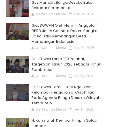
Gus Mamak : Bunga Desaku Bukan
Sekadar Seremonial
Warta Lintas Media
Mar 24, 2026
Giat SOWAN Oleh Hermin Anggota
DPRD Jatim Gerindra Dalam Rangka
Sosialisasi Membangun Desa,
Membangun Indonesia
Warta Lintas Media
Mar 03, 2026
Gus Fawait Lantik 190 Pejabat,
Targetkan Tahun 2026 sebagai Tahun
Pembuktian
Warta Lintas Media
Jan 23, 2026
Gus Fawait Temui Guru Ngaji dan
Kelompok Pengajian di Curah Takir
Pada Agenda Bunga Desaku Wilayah
Tempurejo
Warta Lintas Media
Dec 14, 2025
H. Karimullah Kembali Pimpin Golkar
Jember