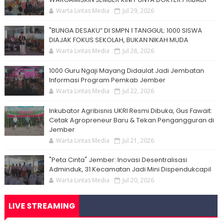
Warta Lintas Media
Jul 29, 2026
"BUNGA DESAKU” DI SMPN 1 TANGGUL: 1000 SISWA
DIAJAK FOKUS SEKOLAH, BUKAN NIKAH MUDA
Warta Lintas Media
Jul 28, 2026
1000 Guru Ngaji Mayang Didaulat Jadi Jembatan
Informasi Program Pemkab Jember
Warta Lintas Media
Jul 22, 2026
Inkubator Agribisnis UKRI Resmi Dibuka, Gus Fawait:
Cetak Agropreneur Baru & Tekan Pengangguran di
Jember
Warta Lintas Media
Jul 21, 2026
"Peta Cinta" Jember: Inovasi Desentralisasi
Adminduk, 31 Kecamatan Jadi Mini Dispendukcapil
Warta Lintas Media
Jul 20, 2026
LIVE STREAMING