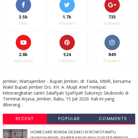
3.5k
1.7k
735
Likes
Followers
Followers
2.8k
524
849
Subscribes
Followers
Followers
Jember, Wartajember - Bupati Jember, dr. Faida, MMR, bersama
Wakil Bupati Jember Drs. KH. A. Muqit Arief melepas
keberangkatan santri Salafiyah Syafi’iyah Sukorejo Situbondo di
Terminal Arjasa, Jember, Rabu, 15 Juli 2020. Kali ini yang
diberang...
RECENT
POPULAR
COMMENTS
HOMECARE BUNGA DESAKU DI ROWOTAMTU:
WARGAMISKIN JEMBER KINI PUNYA DOKTER PRIBADI