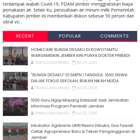
terdampak wabah Covid-19, PDAM Jember menggratiskan biaya
pemakaian air. Selain itu, perusahaan air minum milik Pemerintah
Kabupaten Jember ini memberikan diskon sebesar 50 persen dan
obral vo...
RECENT
POPULAR
COMMENTS
HOMECARE BUNGA DESAKU DI ROWOTAMTU:
WARGAMISKIN JEMBER KINI PUNYA DOKTER PRIBADI
Warta Lintas Media
Jul 29, 2026
"BUNGA DESAKU” DI SMPN 1 TANGGUL: 1000 SISWA
DIAJAK FOKUS SEKOLAH, BUKAN NIKAH MUDA
Warta Lintas Media
Jul 28, 2026
1000 Guru Ngaji Mayang Didaulat Jadi Jembatan
Informasi Program Pemkab Jember
Warta Lintas Media
Jul 22, 2026
Inkubator Agribisnis UKRI Resmi Dibuka, Gus Fawait:
Cetak Agropreneur Baru & Tekan Pengangguran di
Jember