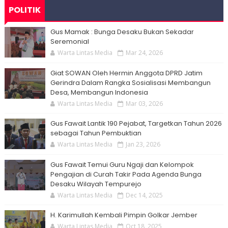
POLITIK
Gus Mamak : Bunga Desaku Bukan Sekadar
Seremonial
Warta Lintas Media
Mar 24, 2026
Giat SOWAN Oleh Hermin Anggota DPRD Jatim
Gerindra Dalam Rangka Sosialisasi Membangun
Desa, Membangun Indonesia
Warta Lintas Media
Mar 03, 2026
Gus Fawait Lantik 190 Pejabat, Targetkan Tahun 2026
sebagai Tahun Pembuktian
Warta Lintas Media
Jan 23, 2026
Gus Fawait Temui Guru Ngaji dan Kelompok
Pengajian di Curah Takir Pada Agenda Bunga
Desaku Wilayah Tempurejo
Warta Lintas Media
Dec 14, 2025
H. Karimullah Kembali Pimpin Golkar Jember
Warta Lintas Media
Oct 18, 2025