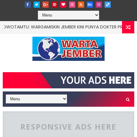
AMTU: WARGAMISKIN JEMBER KINI PUNYA DOKTER PRIBADI
ED
RESPONSIVE ADS HERE