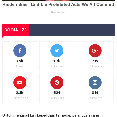
SOCIALIZE
3.5k
1.7k
735
Likes
Followers
Followers
2.8k
524
849
Subscribes
Followers
Followers
Untuk menunjukkan kepedulian terhadap pelanggan yang